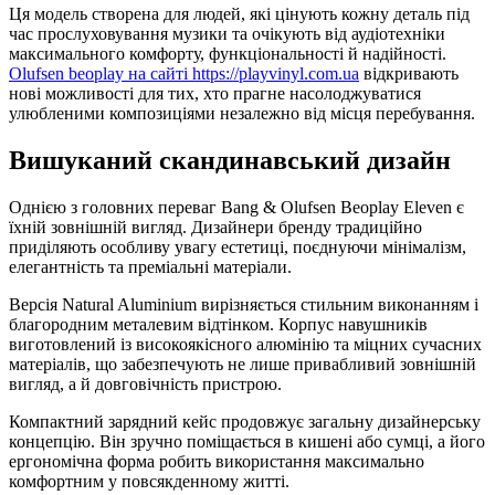
Ця модель створена для людей, які цінують кожну деталь під
час прослуховування музики та очікують від аудіотехніки
максимального комфорту, функціональності й надійності.
Olufsen beoplay на сайті https://playvinyl.com.ua
відкривають
нові можливості для тих, хто прагне насолоджуватися
улюбленими композиціями незалежно від місця перебування.
Вишуканий скандинавський дизайн
Однією з головних переваг Bang & Olufsen Beoplay Eleven є
їхній зовнішній вигляд. Дизайнери бренду традиційно
приділяють особливу увагу естетиці, поєднуючи мінімалізм,
елегантність та преміальні матеріали.
Версія Natural Aluminium вирізняється стильним виконанням і
благородним металевим відтінком. Корпус навушників
виготовлений із високоякісного алюмінію та міцних сучасних
матеріалів, що забезпечують не лише привабливий зовнішній
вигляд, а й довговічність пристрою.
Компактний зарядний кейс продовжує загальну дизайнерську
концепцію. Він зручно поміщається в кишені або сумці, а його
ергономічна форма робить використання максимально
комфортним у повсякденному житті.