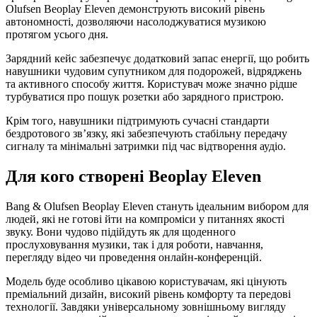
Olufsen Beoplay Eleven демонструють високий рівень
автономності, дозволяючи насолоджуватися музикою
протягом усього дня.
Зарядний кейс забезпечує додатковий запас енергії, що робить
навушники чудовим супутником для подорожей, відряджень
та активного способу життя. Користувач може значно рідше
турбуватися про пошук розетки або зарядного пристрою.
Крім того, навушники підтримують сучасні стандарти
бездротового зв’язку, які забезпечують стабільну передачу
сигналу та мінімальні затримки під час відтворення аудіо.
Для кого створені Beoplay Eleven
Bang & Olufsen Beoplay Eleven стануть ідеальним вибором для
людей, які не готові йти на компроміси у питаннях якості
звуку. Вони чудово підійдуть як для щоденного
прослуховування музики, так і для роботи, навчання,
перегляду відео чи проведення онлайн-конференцій.
Модель буде особливо цікавою користувачам, які цінують
преміальний дизайн, високий рівень комфорту та передові
технології. Завдяки універсальному зовнішньому вигляду