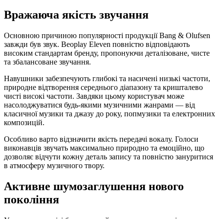
Вражаюча якість звучання
Основною причиною популярності продукції Bang & Olufsen
завжди був звук. Beoplay Eleven повністю відповідають
високим стандартам бренду, пропонуючи деталізоване, чисте
та збалансоване звучання.
Навушники забезпечують глибокі та насичені низькі частоти,
природне відтворення середнього діапазону та кришталево
чисті високі частоти. Завдяки цьому користувач може
насолоджуватися будь-якими музичними жанрами — від
класичної музики та джазу до року, попмузики та електронних
композицій.
Особливо варто відзначити якість передачі вокалу. Голоси
виконавців звучать максимально природно та емоційно, що
дозволяє відчути кожну деталь запису та повністю зануритися
в атмосферу музичного твору.
Активне шумозаглушення нового
покоління