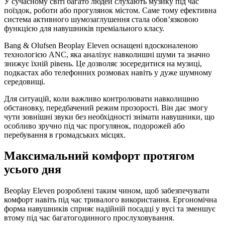
У сучасному світі багато людей слухають музику під час
поїздок, роботи або прогулянок містом. Саме тому ефективна
система активного шумозаглушення стала обов’язковою
функцією для навушників преміального класу.
Bang & Olufsen Beoplay Eleven оснащені вдосконаленою
технологією ANC, яка аналізує навколишні шуми та значно
знижує їхній рівень. Це дозволяє зосередитися на музиці,
подкастах або телефонних розмовах навіть у дуже шумному
середовищі.
Для ситуацій, коли важливо контролювати навколишню
обстановку, передбачений режим прозорості. Він дає змогу
чути зовнішні звуки без необхідності знімати навушники, що
особливо зручно під час прогулянок, подорожей або
перебування в громадських місцях.
Максимальний комфорт протягом
усього дня
Beoplay Eleven розроблені таким чином, щоб забезпечувати
комфорт навіть під час тривалого використання. Ергономічна
форма навушників сприяє надійній посадці у вусі та зменшує
втому під час багатогодинного прослуховування.