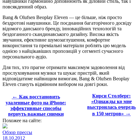
навушники гармонійно доповнюють як діловий стиль, так і
повсякденний образ.
Bang & Olufsen Beoplay Eleven — це більше, ніж просто
бездротові навушники. Це поєднання багаторічного досвіду
відомого данського бренду, інноваційних технологій та
бездоганного скандинавського дизайну. Висока якість
звучання, ефективне шумозаглушення, комфортне
використання та преміальні матеріали роблять цю модель
однією з найцікавіших пропозицій у сегменті сучасного
персонального аудіо.
Для тих, хто прагне отримати максимум задоволення від
прослуховування музики та шукає пристрій, який
відповідатиме найвищим вимогам, Bang & Olufsen Beoplay
Eleven стануть відмінним вибором на довгі роки.
←
Кирси Столберг:
Как восстановить
«Однажды ко мне
удаленные фото на iPhone:
выстроилась очередь
эффективные способы
→
в 150 метров»
вернуть важные снимки
Похожее на сайте:
Обзор прессы
18.10.2012