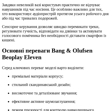
Завдяки невеликій вазі користувач практично не відчуває
навушників під час носіння. Це особливо важливо для тих,
хто використовує аудіопристрій протягом усього робочого дня
або під час тривалих подорожей.
Сенсорне керування дозволяє швидко перемикати треки,
регулювати гучність, відповідати на дзвінки та активувати
голосового помічника без необхідності діставати смартфон із
кишені.
Основні переваги Bang & Olufsen
Beoplay Eleven
Серед ключових переваг моделі варто виділити:
преміальні матеріали корпусу;
стильний скандинавський дизайн;
високоточне та деталізоване звучання;
ефективне активне шумозаглушення;
режим прозорості для контролю навколишнього