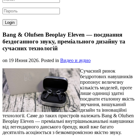
Bang & Olufsen Beoplay Eleven — поєднання
бездоганного звуку, преміального дизайну та
сучасних технологій
on
19 Июня 2026
. Posted in
Видео и аудио
Сучасний ринок
бездротових навушників
пропонує величезну
кількість моделей, проте
лише одиниці здатні
поєднати еталонну якість
звучання, вишуканий
дизайн та інноваційні
технології. Саме до таких пристроїв належать Bang & Olufsen
Beoplay Eleven — преміальні внутрішньоканальні навушники
від легендарного данського бренду, який вже багато
десятиліть асоціюється з безкомпромісною якістю звуку.