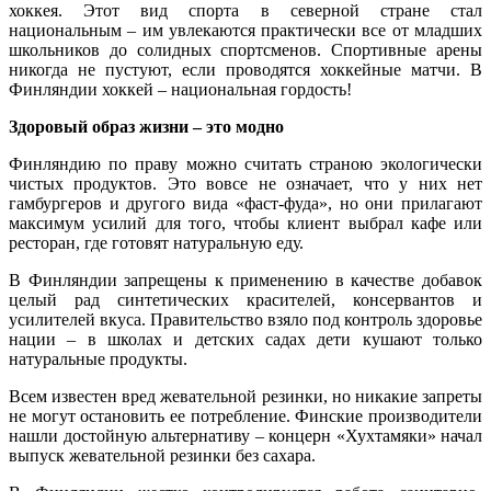
хоккея. Этот вид спорта в северной стране стал
национальным – им увлекаются практически все от младших
школьников до солидных спортсменов. Спортивные арены
никогда не пустуют, если проводятся хоккейные матчи. В
Финляндии хоккей – национальная гордость!
Здоровый образ жизни – это модно
Финляндию по праву можно считать страною экологически
чистых продуктов. Это вовсе не означает, что у них нет
гамбургеров и другого вида «фаст-фуда», но они прилагают
максимум усилий для того, чтобы клиент выбрал кафе или
ресторан, где готовят натуральную еду.
В Финляндии запрещены к применению в качестве добавок
целый рад синтетических красителей, консервантов и
усилителей вкуса. Правительство взяло под контроль здоровье
нации – в школах и детских садах дети кушают только
натуральные продукты.
Всем известен вред жевательной резинки, но никакие запреты
не могут остановить ее потребление. Финские производители
нашли достойную альтернативу – концерн «Хухтамяки» начал
выпуск жевательной резинки без сахара.