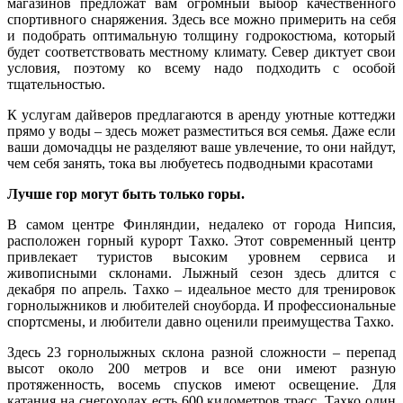
магазинов предложат вам огромный выбор качественного
спортивного снаряжения. Здесь все можно примерить на себя
и подобрать оптимальную толщину годрокостюма, который
будет соответствовать местному климату. Север диктует свои
условия, поэтому ко всему надо подходить с особой
тщательностью.
К услугам дайверов предлагаются в аренду уютные коттеджи
прямо у воды – здесь может разместиться вся семья. Даже если
ваши домочадцы не разделяют ваше увлечение, то они найдут,
чем себя занять, тока вы любуетесь подводными красотами
Лучше гор могут быть только горы.
В самом центре Финляндии, недалеко от города Нипсия,
расположен горный курорт Тахко. Этот современный центр
привлекает туристов высоким уровнем сервиса и
живописными склонами. Лыжный сезон здесь длится с
декабря по апрель. Тахко – идеальное место для тренировок
горнолыжников и любителей сноуборда. И профессиональные
спортсмены, и любители давно оценили преимущества Тахко.
Здесь 23 горнолыжных склона разной сложности – перепад
высот около 200 метров и все они имеют разную
протяженность, восемь спусков имеют освещение. Для
катания на снегоходах есть 600 километров трасс. Тахко один