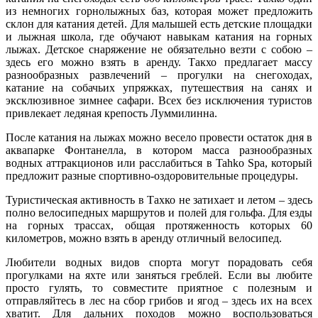
из немногих горнолыжных баз, которая может предложить
склон для катания детей. Для малышей есть детские площадки
и лыжная школа, где обучают навыкам катания на горных
лыжах. Детское снаряжение не обязательно везти с собою –
здесь его можно взять в аренду. Такхо предлагает массу
разнообразных развлечений – прогулки на снегоходах,
катание на собачьих упряжках, путешествия на санях и
эксклюзивное зимнее сафари. Всех без исключения туристов
привлекает ледяная крепость Луммилинна.
После катания на лыжах можно весело провести остаток дня в
аквапарке Фонтанелла, в котором масса разнообразных
водных аттракционов или расслабиться в Tahko Spa, который
предложит разные спортивно-оздоровительные процедуры.
Туристическая активность в Тахко не затихает и летом – здесь
полно велосипедных маршрутов и полей для гольфа. Для езды
на горных трассах, общая протяженность которых 60
километров, можно взять в аренду отличный велосипед.
Любители водных видов спорта могут порадовать себя
прогулками на яхте или заняться греблей. Если вы любите
просто гулять, то совместите приятное с полезным и
отправляйтесь в лес на сбор грибов и ягод – здесь их на всех
хватит. Для дальних походов можно воспользоваться