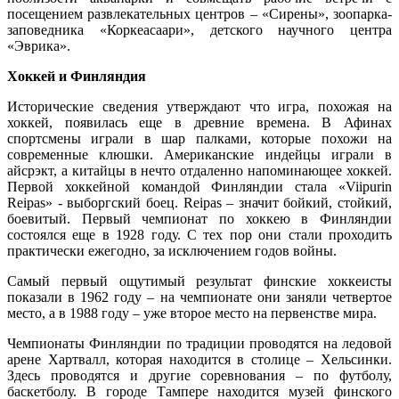
посещением развлекательных центров – «Сирены», зоопарка-
заповедника «Коркеасаари», детского научного центра
«Эврика».
Хоккей и Финляндия
Исторические сведения утверждают что игра, похожая на
хоккей, появилась еще в древние времена. В Афинах
спортсмены играли в шар палками, которые похожи на
современные клюшки. Американские индейцы играли в
айсрэкт, а китайцы в нечто отдаленно напоминающее хоккей.
Первой хоккейной командой Финляндии стала «Viipurin
Reipas» - выборгский боец. Reipas – значит бойкий, стойкий,
боевитый. Первый чемпионат по хоккею в Финляндии
состоялся еще в 1928 году. С тех пор они стали проходить
практически ежегодно, за исключением годов войны.
Самый первый ощутимый результат финские хоккеисты
показали в 1962 году – на чемпионате они заняли четвертое
место, а в 1988 году – уже второе место на первенстве мира.
Чемпионаты Финляндии по традиции проводятся на ледовой
арене Хартвалл, которая находится в столице – Хельсинки.
Здесь проводятся и другие соревнования – по футболу,
баскетболу. В городе Тампере находится музей финского