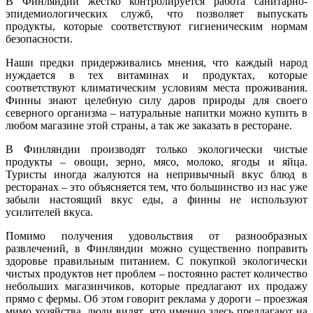
В Финляндии жестко контролируется работа санитарно-
эпидемиологических служб, что позволяет выпускать
продукты, которые соответствуют гигиеническим нормам
безопасности.
Наши предки придерживались мнения, что каждый народ
нуждается в тех витаминах и продуктах, которые
соответствуют климатическим условиям места проживания.
Финны знают целебную силу даров природы для своего
северного организма – натуральные напитки можно купить в
любом магазине этой страны, а так же заказать в ресторане.
В Финляндии производят только экологически чистые
продукты – овощи, зерно, мясо, молоко, ягоды и яйца.
Туристы иногда жалуются на непривычный вкус блюд в
ресторанах – это объясняется тем, что большинство из нас уже
забыли настоящий вкус еды, а финны не используют
усилителей вкуса.
Помимо получения удовольствия от разнообразных
развлечений, в Финляндии можно существенно поправить
здоровье правильным питанием. С покупкой экологически
чистых продуктов нет проблем – постоянно растет количество
небольших магазинчиков, которые предлагают их продажу
прямо с фермы. Об этом говорит реклама у дороги – проезжая
мимо хозяйства, люди видят, что именно здесь предлагают на