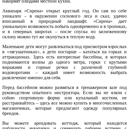
накормят блюдами местной кухни.
Аквапарк «Сирена» открыт круглый год. Он сам по себе
уникален – в окружении соснового леса и скал, удачно
вписанный в природный ландшафт. «Сирена» дает
уникальную возможность побыть одновременно и в тропиках,
и в северных широтах – после спуска по заснеженному
склону можно тут же окунуться в теплую воду.
Маленькие дети могут развлекаться под присмотром взрослых
в «лягушатниках», а дети постарше – кататься на горках и
аттракционах. Здесь есть интересные бассейны, в которых
поднимаются волны до одного метра, горки с крутыми
виражами и горные речки с различной глубиной
водоворотами – каждый имеет возможность выбрать
развлечение именно для себя.
Перед бассейном можно размяться в тренажерном зале под
руководством опытного инструктора. Если вы не взяли с
собою спортивную форму или купальный костюм, не
расстраивайтесь – здесь все можно купить в многочисленных
магазинчиках, которые предлагают одежду популярных
брендов.
Вы можете арендовать коттедж, который находится
поблизости аквапарки и совмещать рабочие встречи с