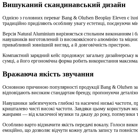
Вишуканий скандинавський дизайн
Однією з головних переваг Bang & Olufsen Beoplay Eleven є їх
традиційно приділяють особливу увагу естетиці, поєднуючи міні
Версія Natural Aluminium вирізняється стильним виконанням і 
навушників виготовлений із високоякісного алюмінію та міцни
привабливий зовнішній вигляд, а й довговічність пристрою.
Компактний зарядний кейс продовжує загальну дизайнерську к
сумці, а його ергономічна форма робить використання максим
Вражаюча якість звучання
Основною причиною популярності продукції Bang & Olufsen зав
відповідають високим стандартам бренду, пропонуючи деталізов
Навушники забезпечують глибокі та насичені низькі частоти, п
кришталево чисті високі частоти. Завдяки цьому користувач 
жанрами — від класичної музики та джазу до року, попмузики 
Особливо варто відзначити якість передачі вокалу. Голоси вик
емоційно, що дозволяє відчути кожну деталь запису та повніст