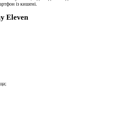
артфон із кишені.
y Eleven
ща;