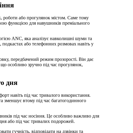
іння
к, роботи або прогулянок містом. Саме тому
вою функцією для навушників преміального
огією ANC, яка аналізує навколишні шуми та
і, подкастах або телефонних розмовах навіть у
вку, передбачений режим прозорості. Він дає
 що особливо зручно під час прогулянок,
о дня
форт навіть під час тривалого використання.
та зменшує втому під час багатогодинного
шників під час носіння. Це особливо важливо для
дня або під час тривалих подорожей.
ати гучність, відповідати на дзвінки та