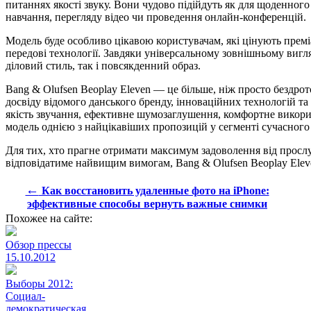
питаннях якості звуку. Вони чудово підійдуть як для щоденного
навчання, перегляду відео чи проведення онлайн-конференцій.
Модель буде особливо цікавою користувачам, які цінують прем
передові технології. Завдяки універсальному зовнішньому ви
діловий стиль, так і повсякденний образ.
Bang & Olufsen Beoplay Eleven — це більше, ніж просто бездро
досвіду відомого данського бренду, інноваційних технологій т
якість звучання, ефективне шумозаглушення, комфортне викори
модель однією з найцікавіших пропозицій у сегменті сучасного
Для тих, хто прагне отримати максимум задоволення від просл
відповідатиме найвищим вимогам, Bang & Olufsen Beoplay Eleve
←
Как восстановить удаленные фото на iPhone:
эффективные способы вернуть важные снимки
Похожее на сайте:
Обзор прессы
15.10.2012
Выборы 2012:
Социал-
демократическая