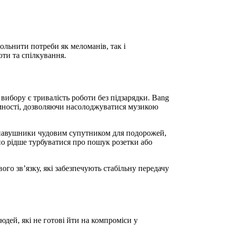
ольнити потреби як меломанів, так і
ти та спілкування.
ибору є тривалість роботи без підзарядки. Bang
омності, дозволяючи насолоджуватися музикою
ь навушники чудовим супутником для подорожей,
но рідше турбуватися про пошук розетки або
го зв’язку, які забезпечують стабільну передачу
юдей, які не готові йти на компроміси у