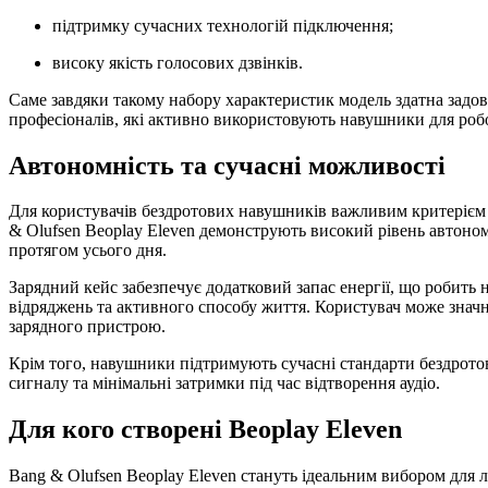
підтримку сучасних технологій підключення;
високу якість голосових дзвінків.
Саме завдяки такому набору характеристик модель здатна задов
професіоналів, які активно використовують навушники для робо
Автономність та сучасні можливості
Для користувачів бездротових навушників важливим критерієм в
& Olufsen Beoplay Eleven демонструють високий рівень автон
протягом усього дня.
Зарядний кейс забезпечує додатковий запас енергії, що робит
відряджень та активного способу життя. Користувач може знач
зарядного пристрою.
Крім того, навушники підтримують сучасні стандарти бездротово
сигналу та мінімальні затримки під час відтворення аудіо.
Для кого створені Beoplay Eleven
Bang & Olufsen Beoplay Eleven стануть ідеальним вибором для л