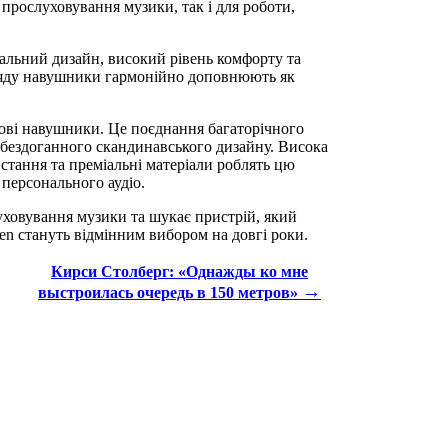
 прослуховування музики, так і для роботи,
іальний дизайн, високий рівень комфорту та
гляду навушники гармонійно доповнюють як
тові навушники. Це поєднання багаторічного
а бездоганного скандинавського дизайну. Висока
стання та преміальні матеріали роблять цю
 персонального аудіо.
уховування музики та шукає пристрій, який
n стануть відмінним вибором на довгі роки.
Кирси Столберг: «Однажды ко мне
→
выстроилась очередь в 150 метров»