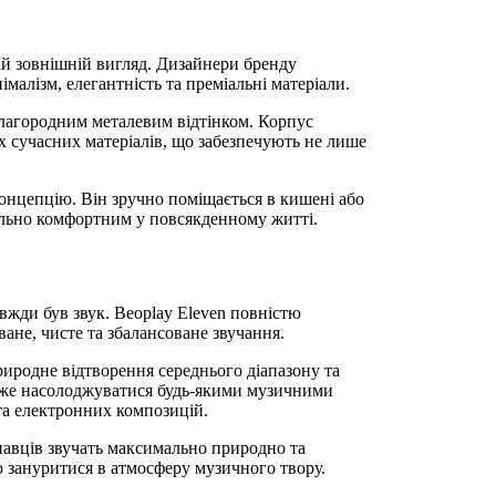
ній зовнішній вигляд. Дизайнери бренду
малізм, елегантність та преміальні матеріали.
благородним металевим відтінком. Корпус
х сучасних матеріалів, що забезпечують не лише
онцепцію. Він зручно поміщається в кишені або
ально комфортним у повсякденному житті.
жди був звук. Beoplay Eleven повністю
ане, чисте та збалансоване звучання.
риродне відтворення середнього діапазону та
може насолоджуватися будь-якими музичними
та електронних композицій.
онавців звучать максимально природно та
ю зануритися в атмосферу музичного твору.