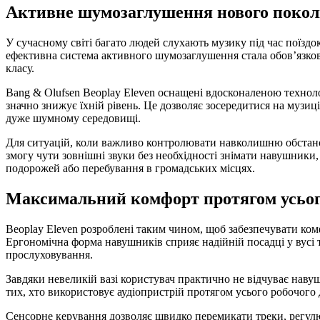
Активне шумозаглушення нового покол
У сучасному світі багато людей слухають музику під час поїздо
ефективна система активного шумозаглушення стала обов’язко
класу.
Bang & Olufsen Beoplay Eleven оснащені вдосконаленою технол
значно знижує їхній рівень. Це дозволяє зосередитися на музиц
дуже шумному середовищі.
Для ситуацій, коли важливо контролювати навколишню обстано
змогу чути зовнішні звуки без необхідності знімати навушники,
подорожей або перебування в громадських місцях.
Максимальний комфорт протягом усьог
Beoplay Eleven розроблені таким чином, щоб забезпечувати ком
Ергономічна форма навушників сприяє надійній посадці у вусі 
прослуховування.
Завдяки невеликій вазі користувач практично не відчуває наву
тих, хто використовує аудіопристрій протягом усього робочого 
Сенсорне керування дозволяє швидко перемикати треки, регулюв