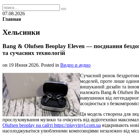
07.08.2026
Главная
Хельсинки
Bang & Olufsen Beoplay Eleven — поєднання бездо
та сучасних технологій
on
19 Июня 2026
. Posted in
Видео и аудио
Сучасний ринок бездротови
моделей, проте лише одиниц
вишуканий дизайн та іннова
належать Bang & Olufsen B
навушники від легендарного
асоціюється з безкомпроміс
Ця модель створена для люд
прослуховування музики та очікують від аудіотехніки максимал
Olufsen beoplay на сайті https://playvinyl.com.ua
відкривають нові
насолоджуватися улюбленими композиціями незалежно від місц