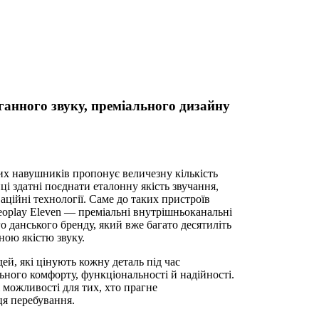
ганного звуку, преміального дизайну
х навушників пропонує величезну кількість
і здатні поєднати еталонну якість звучання,
ційні технології. Саме до таких пристроїв
eoplay Eleven — преміальні внутрішньоканальні
 данського бренду, який вже багато десятиліть
ною якістю звуку.
ей, які цінують кожну деталь під час
ьного комфорту, функціональності й надійності.
 можливості для тих, хто прагне
я перебування.