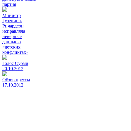
партия
Министр
Гузенина-
Ричардсон
исправляла
неверные
данные о
«детских
конфликтах»
Голос Суоми
20.10.2012
Обзор прессы
17.10.2012