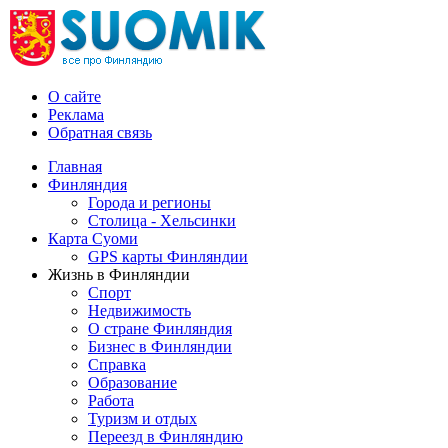
О сайте
Реклама
Обратная связь
Главная
Финляндия
Города и регионы
Столица - Хельсинки
Карта Суоми
GPS карты Финляндии
Жизнь в Финляндии
Спорт
Недвижимость
О стране Финляндия
Бизнес в Финляндии
Справка
Образование
Работа
Туризм и отдых
Переезд в Финляндию