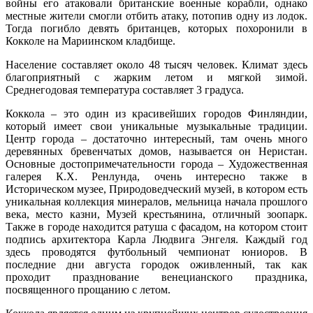
войны его атаковали британские военные корабли, однако
местные жители смогли отбить атаку, потопив одну из лодок.
Тогда погибло девять британцев, которых похоронили в
Кокколе на Мариинском кладбище.
Население составляет около 48 тысяч человек. Климат здесь
благоприятный с жарким летом и мягкой зимой.
Среднегодовая температура составляет 3 градуса.
Коккола – это один из красивейших городов Финляндии,
который имеет свои уникальные музыкальные традиции.
Центр города – достаточно интересный, там очень много
деревянных бревенчатых домов, называется он Неристан.
Основные достопримечательности города – Художественная
галерея К.Х. Ренлунда, очень интересно также в
Историческом музее, Природоведческий музей, в котором есть
уникальная коллекция минералов, мельница начала прошлого
века, место казни, Музей крестьянина, отличный зоопарк.
Также в городе находится ратуша с фасадом, на котором стоит
подпись архитектора Карла Людвига Энгеля. Каждый год
здесь проводятся футбольный чемпионат юниоров. В
последние дни августа городок оживленный, так как
проходит празднование венецианского праздника,
посвященного прощанию с летом.