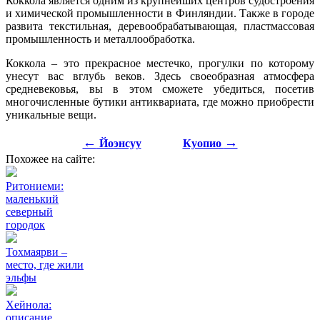
Коккола является одним из крупнейших центров судостроения
и химической промышленности в Финляндии. Также в городе
развита текстильная, деревообрабатывающая, пластмассовая
промышленность и металлообработка.
Коккола – это прекрасное местечко, прогулки по которому
унесут вас вглубь веков. Здесь своеобразная атмосфера
средневековья, вы в этом сможете убедиться, посетив
многочисленные бутики антиквариата, где можно приобрести
уникальные вещи.
←
→
Йоэнсуу
Куопио
Похожее на сайте:
Ритониеми:
маленький
северный
городок
Тохмаярви –
место, где жили
эльфы
Хейнола:
описание