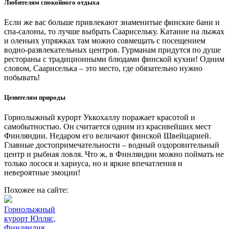
Любителям спокойного отдыха
Если же вас больше привлекают знаменитые финские бани и
спа-салоны, то лучше выбрать Саарисельку. Катание на лыжах
и оленьих упряжках там можно совмещать с посещением
водно-развлекательных центров. Гурманам придутся по душе
рестораны с традиционными блюдами финской кухни! Одним
словом, Саариселька – это место, где обязательно нужно
побывать!
Ценителям природы
Горнолыжный курорт Уккохаллу поражает красотой и
самобытностью. Он считается одним из красивейших мест
Финляндии. Недаром его величают финской Швейцарией.
Главные достопримечательности – водный оздоровительный
центр и рыбная ловля. Что ж, в Финляндии можно поймать не
только лосося и хариуса, но и яркие впечатления и
невероятные эмоции!
Похожее на сайте:
Горнолыжный
курорт Юлляс,
Финляндия