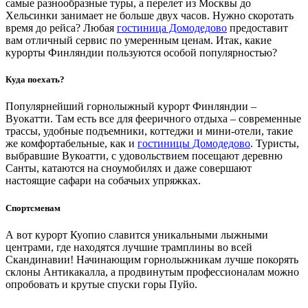
самые разнообразные туры, а перелет из Москвы до
Хельсинки занимает не больше двух часов. Нужно скоротать
время до рейса? Любая
гостиница Домодедово
предоставит
вам отличный сервис по умеренным ценам. Итак, какие
курорты Финляндии пользуются особой популярностью?
Куда поехать?
Популярнейший горнолыжный курорт Финляндии –
Вуокатти. Там есть все для фееричного отдыха – современные
трассы, удобные подъемники, коттеджи и мини-отели, такие
же комфортабельные, как и
гостиницы Домодедово
. Туристы,
выбравшие Вукоатти, с удовольствием посещают деревню
Санты, катаются на сноумобилях и даже совершают
настоящие сафари на собачьих упряжках.
Спортсменам
А вот курорт Куопио славится уникальными лыжными
центрами, где находятся лучшие трамплины во всей
Скандинавии! Начинающим горнолыжникам лучше покорять
склоны Антикакалла, а продвинутым профессионалам можно
опробовать и крутые спуски горы Пуйо.