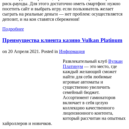
риск-раунды. Для этого достаточно иметь смартфон: нужно
посетить сайт и выбрать игру. если пользователь желает
сыграть на реальные деньги — нет проблем: осуществляется
депозит, и на кон ставятся сбережения!
Подробнее
Преимущества клиента казино Vulkan Platinum
on
20 Апреля 2021
. Posted in
Информация
Развлекательный клуб
Вулкан
Платинум
— это место, где
каждый желающий сможет
найти для себя любимые
игровые автоматы и
существенно увеличить
семейный бюджет.
Ассортимент гаминаторов
включает в себя целую
коллекцию качественного
лицензионного контента,
который рассчитан на опытных
хайроллеров и новичков.