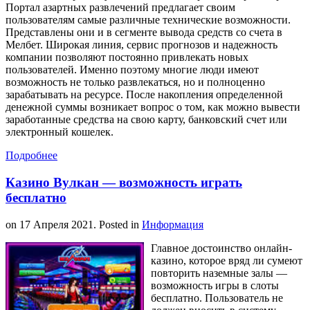
Портал азартных развлечений предлагает своим
пользователям самые различные технические возможности.
Представлены они и в сегменте вывода средств со счета в
Мелбет. Широкая линия, сервис прогнозов и надежность
компании позволяют постоянно привлекать новых
пользователей. Именно поэтому многие люди имеют
возможность не только развлекаться, но и полноценно
зарабатывать на ресурсе. После накопления определенной
денежной суммы возникает вопрос о том, как можно вывести
заработанные средства на свою карту, банковский счет или
электронный кошелек.
Подробнее
Казино Вулкан — возможность играть
бесплатно
on
17 Апреля 2021
. Posted in
Информация
Главное достоинство онлайн-
казино, которое вряд ли сумеют
повторить наземные залы —
возможность игры в слоты
бесплатно. Пользователь не