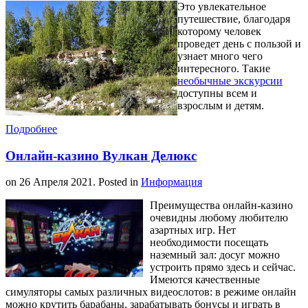
Это увлекательное
путешествие, благодаря
которому человек
проведет день с пользой и
узнает много чего
интересного. Такие
необычные экскурсии
доступны всем и
взрослым и детям.
Подробнее
Онлайн-казино Вулкан Делюкс
on
26 Апреля 2021
. Posted in
Информация
Преимущества онлайн-казино
очевидны любому любителю
азартных игр. Нет
необходимости посещать
наземный зал: досуг можно
устроить прямо здесь и сейчас.
Имеются качественные
симуляторы самых различных видеослотов: в режиме онлайн
можно крутить барабаны, зарабатывать бонусы и играть в