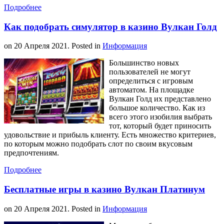
Подробнее
Как подобрать симулятор в казино Вулкан Голд
on
20 Апреля 2021
. Posted in
Информация
Большинство новых
пользователей не могут
определиться с игровым
автоматом. На площадке
Вулкан Голд их представлено
большое количество. Как из
всего этого изобилия выбрать
тот, который будет приносить
удовольствие и прибыль клиенту. Есть множество критериев,
по которым можно подобрать слот по своим вкусовым
предпочтениям.
Подробнее
Бесплатные игры в казино Вулкан Платинум
on
20 Апреля 2021
. Posted in
Информация