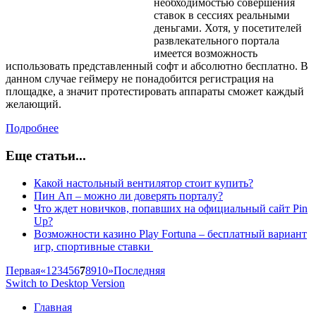
необходимостью совершения
ставок в сессиях реальными
деньгами. Хотя, у посетителей
развлекательного портала
имеется возможность
использовать представленный софт и абсолютно бесплатно. В
данном случае геймеру не понадобится регистрация на
площадке, а значит протестировать аппараты сможет каждый
желающий.
Подробнее
Еще статьи...
Какой настольный вентилятор стоит купить?
Пин Ап – можно ли доверять порталу?
Что ждет новичков, попавших на официальный сайт Pin
Up?
Возможности казино Play Fortuna – бесплатный вариант
игр, спортивные ставки
Первая
«
1
2
3
4
5
6
7
8
9
10
»
Последняя
Switch to Desktop Version
Главная