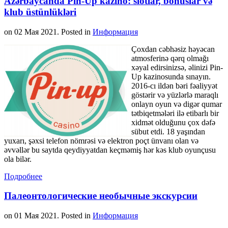
Azərbaycanda Pin-Up kazino: slotlar, bonuslar və
klub üstünlükləri
on
02 Мая 2021
. Posted in
Информация
Çoxdan cəbhəsiz həyəcan
atmosferinə qərq olmağı
xəyal edirsinizsə, əlinizi Pin-
Up kazinosunda sınayın.
2016-cı ildən bəri fəaliyyət
göstərir və yüzlərlə maraqlı
onlayn oyun və digər qumar
tətbiqetmələri ilə etibarlı bir
xidmət olduğunu çox dəfə
sübut etdi. 18 yaşından
yuxarı, şəxsi telefon nömrəsi və elektron poçt ünvanı olan və
əvvəllər bu saytda qeydiyyatdan keçməmiş hər kəs klub oyunçusu
ola bilər.
Подробнее
Палеонтологические необычные экскурсии
on
01 Мая 2021
. Posted in
Информация