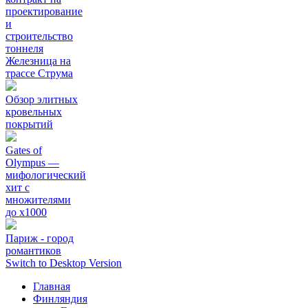
проектирование
и
строительство
тоннеля
Железница на
трассе Струма
Обзор элитных
кровельных
покрытий
Gates of
Olympus —
мифологический
хит с
множителями
до х1000
Париж - город
романтиков
Switch to Desktop Version
Главная
Финляндия