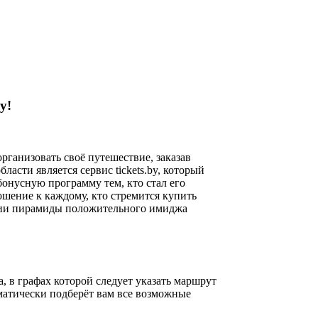
y!
рганизовать своё путешествие, заказав
ласти является сервис tickets.by, который
бонусную программу тем, кто стал его
шение к каждому, кто стремится купить
ании пирамиды положительного имиджа
а, в графах которой следует указать маршрут
матически подберёт вам все возможные