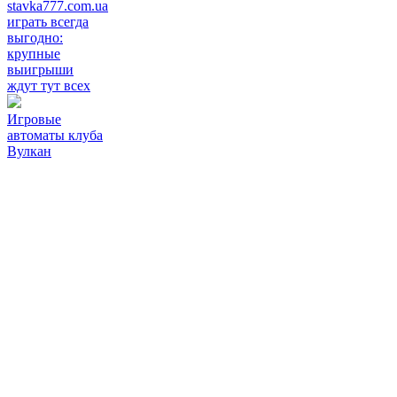
stavka777.com.ua
играть всегда
выгодно:
крупные
выигрыши
ждут тут всех
Игровые
автоматы клуба
Вулкан