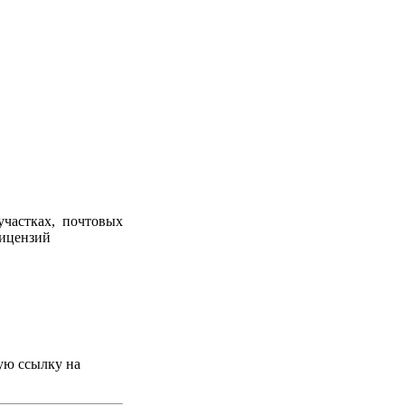
участках, почтовых
лицензий
ую ссылку на