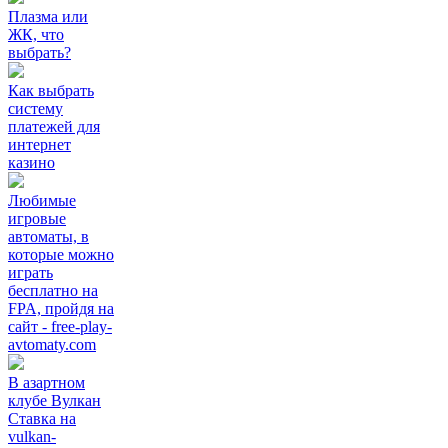
Плазма или
ЖК, что
выбрать?
Как выбрать
систему
платежей для
интернет
казино
Любимые
игровые
автоматы, в
которые можно
играть
бесплатно на
FPA, пройдя на
сайт - free-play-
avtomaty.com
В азартном
клубе Вулкан
Ставка на
vulkan-