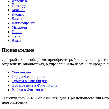
Ярвенпяа
Йоэнсуу
Коккола
Куопио
Лахти
Лаппеэнранта
Миккели
Нокиа
Оулу
Вааса
Познавательно
Для рыбалки необходимо приобрести рыболовную лицензию (k
отделениях, библиотеках, в управлении по лесам и природе в
Финляндия
Города Финляндии
Туризм в Финляндии
Образование в Финляндии
Работа в Финляндии
© suomik.com, 2014. Все о Финляндии. При использовании мат
первоисточник.