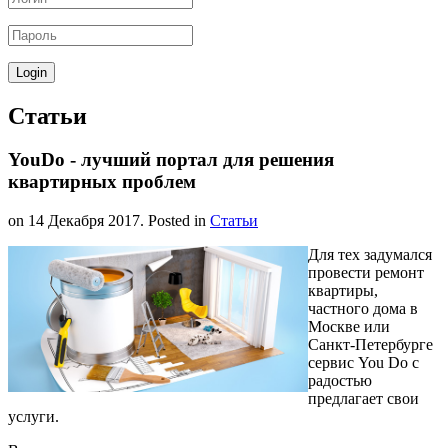
Статьи
YouDo - лучший портал для решения
квартирных проблем
on
14 Декабря 2017
. Posted in
Статьи
Для тех задумался
провести ремонт
квартиры,
частного дома в
Москве или
Санкт-Петербурге
сервис You Do с
радостью
предлагает свои
услуги.