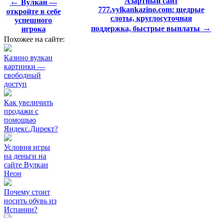
←
Азартный сайт
Вулкан —
777.vylkankazino.com: щедрые
откройте в себе
слоты, круглосуточная
успешного
→
поддержка, быстрые выплаты
игрока
Похожее на сайте:
Казино вулкан
картинки —
свободный
доступ
Как увеличить
продажи с
помощью
Яндекс.Директ?
Условия игры
на деньги на
сайте Вулкан
Неон
Почему стоит
носить обувь из
Испании?