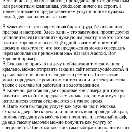
В отличие от других сервисов, принадлежащих строительным
или ремонтным компаниям, youdo.com ничего не строит, а
только занимается предоставлением услуг в поиске нужных
людей, для выполнения заказов.
Â Фактически это современная биржа труда, без излишних
преград и настроек. Здесь одни – это заказчики, просят других
(исполнителей) выполнить нужную им работу, а за это готовы
платить хорошие деньги. Ещё одной значимой приметой
времени является то, что все предложения можно совершать
через мобильные приложения наÂ iOs или Android. Вот
хороший пример.
Â Буквально приехав на дачу и обнаружив там сломанное
крыльцо, можно отправить заказ на сайт remont.youdo.comÂ и
тут же найти исполнителей для его ремонта. То же самое
можно проделать с ремонтом сантехники или электричества, а
также с земляными работами и водоотведением.
Â Конечно, работая на две огромные конгломерации трудно
охватить весь объём предлагаемых заказов, но минимум три
исполнителя всегда откликаются в нужное время.
Â Взять хотя бы такую услугу, как муж на час г. Москва.
Открыть дверь без ключа или починить водопроводный кран,
помочь передвинуть мебель или починить плательный шкаф,
да ещё тысячу мелочей можно получить как услугу от
специалиста. При этом заказчик сам выбирает исполнителя из