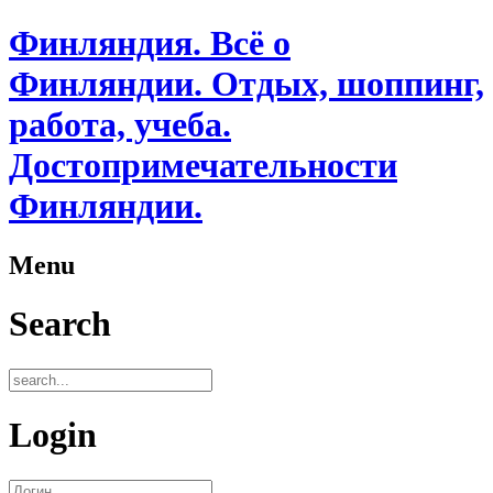
Финляндия. Всё о
Финляндии. Отдых, шоппинг,
работа, учеба.
Достопримечательности
Финляндии.
Menu
Search
Login