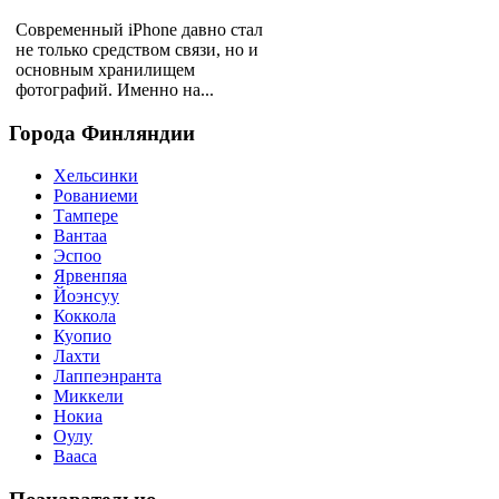
Современный iPhone давно стал
не только средством связи, но и
основным хранилищем
фотографий. Именно на...
Города
Финляндии
Хельсинки
Рованиеми
Тампере
Вантаа
Эспоо
Ярвенпяа
Йоэнсуу
Коккола
Куопио
Лахти
Лаппеэнранта
Миккели
Нокиа
Оулу
Вааса