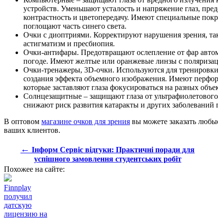
устройств. Уменьшают усталость и напряжение глаз, пре
контрастность и цветопередачу. Имеют специальные пок
поглощают часть синего света.
Очки с диоптриями. Корректируют нарушения зрения, таки
астигматизм и пресбиопия.
Очки-антифары. Предотвращают ослепление от фар автом
погоде. Имеют желтые или оранжевые линзы с поляриз
Очки-тренажеры, 3D-очки. Используются для тренировки
создания эффекта объемного изображения. Имеют перфо
которые заставляют глаза фокусироваться на разных объек
Солнцезащитные – защищают глаза от ультрафиолетового 
снижают риск развития катаракты и других заболеваний г
В оптовом
магазине очков для зрения
вы можете заказать любые
ваших клиентов.
←
Інформ Сервіс відгуки: Практичні поради для
успішного замовлення студентських робіт
Похожее на сайте:
Finnplay
получил
датскую
лицензию на