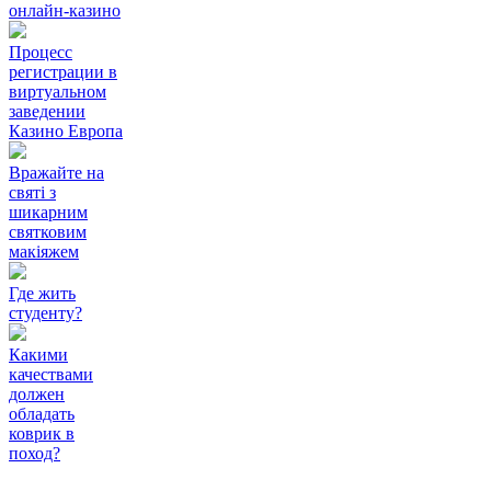
онлайн-казино
Процесс
регистрации в
виртуальном
заведении
Казино Европа
Вражайте на
святі з
шикарним
святковим
макіяжем
Где жить
студенту?
Какими
качествами
должен
обладать
коврик в
поход?