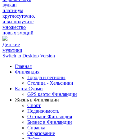
вулкан
платинум
круглосуточно,
и вы получите
множество
новых эмоций
Детские
мультики
Switch to Desktop Version
Главная
Финляндия
Города и регионы
Столица - Хельсинки
Карта Суоми
GPS карты Финляндии
Жизнь в Финляндии
Спорт
Недвижимость
О стране Финляндия
Бизнес в Финляндии
Справка
Образование
Работа