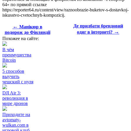
64» по прямой ссылке
https://reporter64.ru/content/view/raznoobrazie-buketov-s-dostavkoj-
iskusstvo-cvetochnyh-kompozicij.
←
Де придбати брендовий
Манікюр в
→
одяг в інтернеті?
подорож до Фінляндії
Похожее на сайте:
В чём
преимущества
Bitcoin
5 способов
выучить
чешский с нуля
DJI Air 3:
революция в
мире дронов
Приходите на
avtomaty-
wulkan.com в
игровой клуб