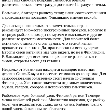
началу мая снежные покровы сменяются зеленой
растительностью, а температура достигает 14 градусов тепла.
Возможно, благодаря раннему теплу, наши соотечественники
с удовольствием посещают Финляндию именно весной.
Для насыщенного отдыха эта замечательная страна
рекомендует множество экскурсионных прогулок, морскую и
озерную рыбалки, походы по музеям и выставкам и другие
различные достопримечательности. Для любителей более
активного отдыха не стоит думать, что весной нельзя
прокатиться на лыжах. Да, практически на всех курортах
Европы сезон катания в мае уже закрыт, но не в Финляндии.
В Лапландии, для всех желающих еще не расставаться с
зимой, открыты места для катания.
Недалеко от Рованиеми находится всемирно известная
деревня Санта-Клауса и посетить ее можно до конца мая. Для
самообразования обязательно стоит начать со столицы
Финляндии. Хельсинки знаменита огромным количеством
музеев, галерей, соборов и исторических памятников.
Рыболовов ждет большой улов. Финский регион Тампере —
мекка любителей рыбалки. Множество водоемов, где рыбаку
будет чем похвастаться: судак, щука, окунь. Рыбная ловля с
одной удочкой налогом не облагается.