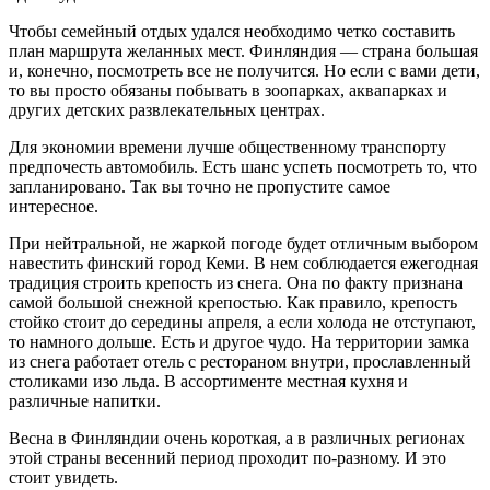
Чтобы семейный отдых удался необходимо четко составить
план маршрута желанных мест. Финляндия — страна большая
и, конечно, посмотреть все не получится. Но если с вами дети,
то вы просто обязаны побывать в зоопарках, аквапарках и
других детских развлекательных центрах.
Для экономии времени лучше общественному транспорту
предпочесть автомобиль. Есть шанс успеть посмотреть то, что
запланировано. Так вы точно не пропустите самое
интересное.
При нейтральной, не жаркой погоде будет отличным выбором
навестить финский город Кеми. В нем соблюдается ежегодная
традиция строить крепость из снега. Она по факту признана
самой большой снежной крепостью. Как правило, крепость
стойко стоит до середины апреля, а если холода не отступают,
то намного дольше. Есть и другое чудо. На территории замка
из снега работает отель с рестораном внутри, прославленный
столиками изо льда. В ассортименте местная кухня и
различные напитки.
Весна в Финляндии очень короткая, а в различных регионах
этой страны весенний период проходит по-разному. И это
стоит увидеть.