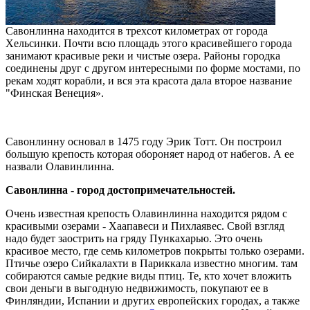
Савонлинна находится в трехсот километрах от города
Хельсинки. Почти всю площадь этого красивейшего города
занимают красивые реки и чистые озера. Районы городка
соединены друг с другом интересными по форме мостами, по
рекам ходят корабли, и вся эта красота дала второе название
"Финская Венеция».
Савонлинну основал в 1475 году Эрик Тотт. Он построил
большую крепость которая обороняет народ от набегов. А ее
назвали Олавинлинна.
Савонлинна - город достопримечательностей.
Очень известная крепость Олавинлинна находится рядом с
красивыми озерами - Хаапавеси и Пихлаявес. Свой взгляд
надо будет заострить на гряду Пункахарью. Это очень
красивое место, где семь километров покрыты только озерами.
Птичье озеро Сийкалахти в Париккала известно многим. там
собираются самые редкие виды птиц. Те, кто хочет вложить
свои деньги в выгодную недвижимость, покупают ее в
Финляндии, Испании и других европейских городах, а также