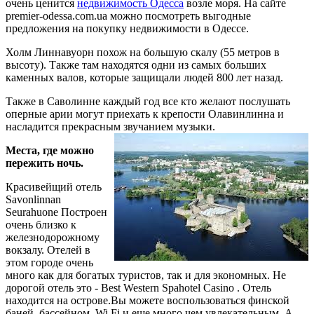
очень ценится
недвижимость Одесса
возле моря. На сайте
premier-odessa.com.ua можно посмотреть выгодные
предложения на покупку недвижимости в Одессе.
Холм Линнавуорн похож на большую скалу (55 метров в
высоту). Также там находятся одни из самых больших
каменных валов, которые защищали людей 800 лет назад.
Также в Саволинне каждый год все кто желают послушать
оперные арии могут приехать к крепости Олавинлинна и
насладится прекрасным звучанием музыки.
Места, где можно
пережить ночь.
Красивейщий отель
Savonlinnan
Seurahuone Построен
очень близко к
железнодорожному
вокзалу. Отелей в
этом городе очень
много как для богатых туристов, так и для экономных. Не
дорогой отель это - Best Western Spahotel Casino . Отель
находится на острове.Вы можете воспользоваться финской
баней, бассейном, Wi Fi и еще много чем увлекательным. А