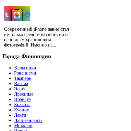
Современный iPhone давно стал
не только средством связи, но и
основным хранилищем
фотографий. Именно на...
Города
Финляндии
Хельсинки
Рованиеми
Тампере
Вантаа
Эспоо
Ярвенпяа
Йоэнсуу
Коккола
Куопио
Лахти
Лаппеэнранта
Миккели
Нокиа