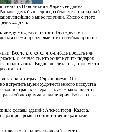
звышенность Пююникиин Харью, её длина
 Раньше здесь был ледник, сейчас же - природный
наивкуснейшие в мире пончики. Имено с этого
превосходный.
а, между которыми и стоит Тампере. Они
диться всеми прелестями этих голубых простор
нки. Все те кто хотел что-нибудь продать или
коски. И сейчас те, кто хочет купить подарок
тся попасть сюда. Водопады делают данное место
для отдыха.
тается парк отдыха Сярканниеми. Он
ожно встретить музей художественного исскуства
окой в странах севера. Так же можно посетить
красотой аквариума и планетария. Вот сколько
ковные фасады зданий: Алексантери, Калева,
 в разное время и соответственно разными
ых проектов и нанотехнологий. Центр