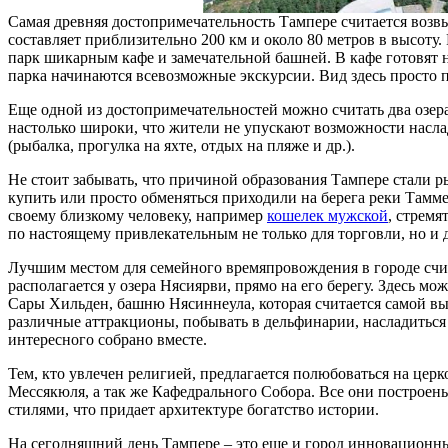
Самая древняя достопримечательность Тампере считается во
составляет приблизительно 200 км и около 80 метров в высоту.
парк шикарным кафе и замечательной башней. В кафе готовят 
парка начинаются всевозможные экскурсии. Вид здесь просто 
Еще одной из достопримечательностей можно считать два озер
настолько широки, что жители не упускают возможности насла
(рыбалка, прогулка на яхте, отдых на пляже и др.).
Не стоит забывать, что причиной образования Тампере стали ры
купить или просто обменяться приходили на берега реки Таммер
своему близкому человеку, например
кошелек мужской
, стремя
по настоящему привлекательным не только для торговли, но и 
Лучшим местом для семейного времяпровождения в городе счи
располагается у озера Нясиярви, прямо на его берегу. Здесь м
Сары Хильден, башню Нясиннеула, которая считается самой выс
различные аттракционы, побывать в дельфинарии, насладиться 
интересного собрано вместе.
Тем, кто увлечен религией, предлагается полюбоваться на цер
Мессякюля, а так же Кафедрального Собора. Все они построены
стилями, что придает архитектуре богатство истории.
На сегодняшний день Тампере – это еще и город инновационн