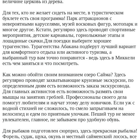
величине церковь из дерева.
Для тех, кто не желает сидеть на месте, в туристическом
буклете есть своя программа! Парк аттракционов с
невероятными каруселями, музей восковых фигур, мотопарк и
многое другое. Кстати, регулярно здесь проводят спортивные
мероприятия, детские карнавалы, горнолыжные этапы и
лошадиные скачки.Для поездки выберите хорошее
турагенство. Турагентства Абакана подберут лучший вариант
для комфортного отдыха или активного туризма, а
выбранный тур вам точно понравится - ведь здесь в Миккели
есть чем заняться и что посмотреть.
Как можно обойти своим вниманием озеро Сайма? Здесь
регулярно проводят захватывающие круизные экскурсии, по
определенным дням есть возможность заказа экскурсовода.
Для главных активистов есть возможность размять свои
мышцы на занятиях греблей. Профессионалы своего дела
помогут любителям и научат этому делу новичков. Если уж с
водной стихией не сложилось, то смело запрыгиваем на
велосипед и едем по приятным улочкам. Пеший тур не менее
увлекателен, главное, не забываем про удобную обувь.
Для рыбаков подготовлен сюрприз, здесь прекрасная рыбалка!
Форель, судак, щука, окунь и местный сайменский лосось, все