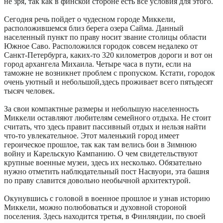
не зря, так как в финской стороне есть все условия для этого.
Сегодня речь пойдет о чудесном городе Миккели,
расположившемся близ берега озера Сайма. Данный
населенный пункт по праву носит звание столицы области
Южное Саво. Расположился городок совсем недалеко от
Санкт-Петербурга, каких-то 320 километров дороги и вот он
город архангела Михаила. Четыре часа в пути, если на
таможне не возникнет проблем с пропуском. Кстати, городок
очень уютный и небольшой,здесь проживает всего пятьдесят
тысяч человек.
За свои компактные размеры и небольшую населенность
Миккели оставляют любителям семейного отдыха. Не стоит
считать, что здесь правит пассивный отдых и нельзя найти
что-то увлекательное. Этот маленький город имеет
героическое прошлое, так как там велись бои в Зимнюю
войну и Карельскую Кампанию. О чем свидетельствуют
крупные военные музеи, здесь их несколько. Обязательно
нужно отметить наблюдательный пост Насвуори, эта башня
по праву славится довольно необычной архитектурой.
Окунувшись с головой в военное прошлое и узнав историю
Миккели, можно полюбоваться и духовной стороной
поселения. Здесь находится третья, в Финляндии, по своей