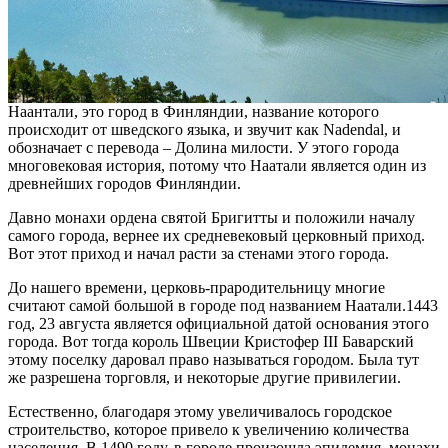
Наантали, это город в Финляндии, название которого
происходит от шведского языка, и звучит как Nadendal, и
обозначает с перевода – Долина милости. У этого города
многовековая история, потому что Наатали является один из
древнейших городов Финляндии.
Давно монахи ордена святой Бригитты и положили началу
самого города, вернее их средневековый церковный приход.
Вот этот приход и начал расти за стенами этого города.
До нашего времени, церковь-прародительницу многие
считают самой большой в городе под названием Наатали.1443
год, 23 августа является официальной датой основания этого
города. Вот тогда король Швеции Кристофер III Баварский
этому поселку даровал право называться городом. Была тут
же разрешена торговля, и некоторые другие привилегии.
Естественно, благодаря этому увеличивалось городское
строительство, которое привело к увеличению количества
населения. В 1490 году, в городе произошла эпидемия, монахи