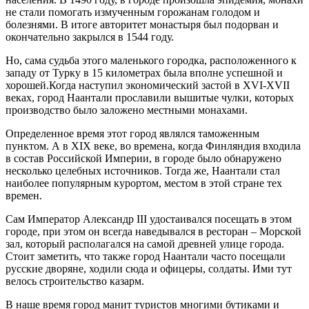
не стали помогать измученным горожанам голодом и
болезнями. В итоге авторитет монастыря был подорван и
окончательно закрылся в 1544 году.
Но, сама судьба этого маленького городка, расположенного к
западу от Турку в 15 километрах была вполне успешной и
хорошей.Когда наступил экономический застой в XVI-XVII
веках, город Наантали прославили вышитые чулки, которых
производство было заложено местными монахами.
Определенное время этот город являлся таможенным
пунктом. А в XIX веке, во времена, когда Финляндия входила
в состав Российской Империи, в городе было обнаружено
несколько целебных источников. Тогда же, Наантали стал
наиболее популярным курортом, местом в этой стране тех
времен.
Сам Император Александр III удостаивался посещать в этом
городе, при этом он всегда наведывался в ресторан – Морской
зал, который располагался на самой древней улице города.
Стоит заметить, что также город Наантали часто посещали
русские дворяне, ходили сюда и офицеры, солдаты. Ими тут
велось строительство казарм.
В наше время город манит туристов многими бутиками и