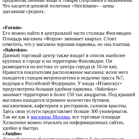
продовольственные вещи и товары спортивного назначения.
Что касается ценовой политики «Stockmann» - цены
здесьвыше средних.
«Forum»
Его можно найти в центральной части столицы Финляндии.
Площадь магазина «Форум» занимает квартал. Стоит
отметить, что у магазина хорошая парковка, но она платная.
«Itakeskus»
Данный торговый центр также входит в список наиболее
крупных в городе и на территории Финляндии. Он
размещается на востоке от центра города (в 10-ти км).
Нравится покупателям расположение магазина: возле него
находится станция метрополитена и недалеко трасса №7,
ведущая к Российской Федерации. У входа «Итакескус»
предусмотрена большая удобная парковка. «Itakeskus»
занимает территорию в более 150 тыс.квадратов. Под крышей
магазина находится огромное количество бутиков,
магазинчиков, кафетериев и ресторанов, салонов красоты.
Здесь свои услуги предоставляет больше 300 универмагов.
Так же как и
магазины Москвы
, все торговые площади
Хельсинки можно отыскать на информационных сайтах,
удобно и быстро.
«Jumbo»