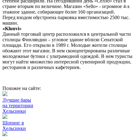
степени расширили. На сегодняшний день «Селло» стал в
стране вторым по величине. Магазин «Sello» - огромное 4-х
этажное здание, собирающее более 160 организаций.
Перед входом обустроена парковка вместимостью 2500 тыс.
машин.
«Kluuvi»
Данный торговый центр расположился в центральной части
столицы Финляндии – угловое здание вблизи Сенатской
площади. Его открыли в 1989 г. Молодые жители столицы
обожают этот магазин. В нем сконцентрированы различные
молодежные бутики с ультрамодной одеждой. В нем туристы
могут найти множество интересной сувенирной продукции,
ресторанов и различных кафетериев.
Похожее на сайте:
Лучшие бары
на территории
Хельсинки
Шопинг в
Хельсинки