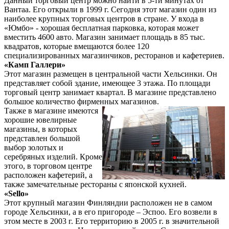
Данный торговый центр можно найти в 5-ти минутах от
Вантаа. Его открыли в 1999 г. Сегодня этот магазин один из
наиболее крупных торговых центров в стране. У входа в
«Юмбо» - хорошая бесплатная парковка, которая может
вместить 4600 авто. Магазин занимает площадь в 85 тыс.
квадратов, которые вмещаются более 120
специализированных магазинчиков, ресторанов и кафетериев.
«Камп Галлери»
Этот магазин размещен в центральной части Хельсинки. Он
представляет собой здание, имеющее 3 этажа. По площади
торговый центр занимает квартал. В магазине представлено
большое количество фирменных магазинов.
Также в магазине имеются
хорошие ювелирные
магазины, в которых
представлен большой
выбор золотых и
серебряных изделий. Кроме
этого, в торговом центре
расположен кафетерий, а
также замечательные рестораны с японской кухней.
«Sello»
Этот крупный магазин Финляндии расположен не в самом
городе Хельсинки, а в его пригороде – Эспоо. Его возвели в
этом месте в 2003 г. Его территорию в 2005 г. в значительной