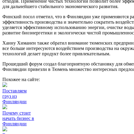
отходов. Применение чистых технологий позволит более эффек
для дальнейшего стабильного экономического развития.
Финский посол отметил, что в Финляндии уже применяются р
эффективность производства и значительно сократить воздейс
уделяется эффективному использованию энергии, очистке воды,
развитие биоэнергетики и экологически чистой промышленнос
Ханну Химанен также обратил внимание тюменских предприни
все больше интересуются воздействием производства на окру
технологий делает продукт более привлекательным.
Прошедший форум создал благоприятную обстановку для обме
Финляндии привезли в Тюмень множество интересных предлож
Похожее на сайте:
Поставляем
груз из
Финляндии
Почему стоит
начать бизнес в
Финляндии