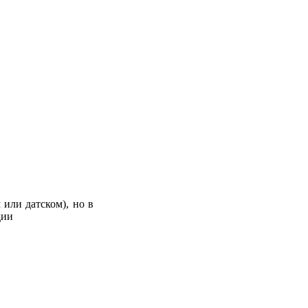
или датском), но в
дии