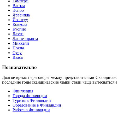
Тампере
Вантаа
Эспоо
Ярвенпяа
Йоэнсуу
Коккола
Куопио
Лахти
Лаппеэнранта
Миккели
Нокиа
Оулу
Вааса
Познавательно
Долгое время переговоры между представителями Скандинавск
последние годы скандинавские языки стали чаще вытесняться
Финляндия
Города Финляндии
Туризм в Финляндии
Образование в Финляндии
Работа в Финляндии