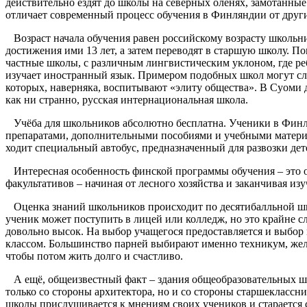
действительно ездят до школы на северных оленях, замотанные
отличает современный процесс обучения в Финляндии от друг
Возраст начала обучения равен российскому возрасту школьник
достижения ими 13 лет, а затем переводят в старшую школу. 
частные школы, с различным лингвистическим уклоном, где ребё
изучает иностранный язык. Примером подобных школ могут сл
которых, наверняка, воспитывают «элиту общества». В Суоми д
как ни странно, русская интернациональная школа.
Учёба для школьников абсолютно бесплатна. Ученики в Фин
препаратами, дополнительными пособиями и учебными материа
ходит специальный автобус, предназначенный для развозки дете
Интересная особенность финской программы обучения – это 
факультативов – начиная от лесного хозяйства и заканчивая и
Оценка знаний школьников происходит по десятибалльной шк
ученик может поступить в лицей или колледж, но это крайне с
довольно высок. На выбор учащегося предоставляется и выбор 
классом. Большинство парней выбирают именно техникум, жел
чтобы потом жить долго и счастливо.
А ещё, общеизвестный факт – здания общеобразовательных шк
только со стороны архитектора, но и со стороны старшеклассн
школы прислушивается к мнениям своих учеников и старается 