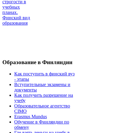
строгости в
учебных
планах.
Финский вид
образования
Образование
в Финляндии
Как поступить в финский вуз
- этапы
Вступительные экзамены и
документы
Как получить разрешение на
учебу
Образовательное агентство
CIMO
Erasmus Mundus
Обучение в Финляндии по
обмену
Где взять деньги на учебу в