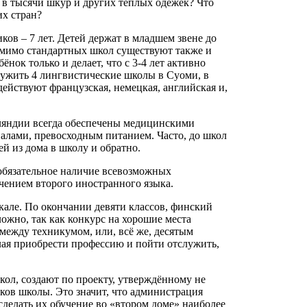
 в тысячи шкур и других тёплых одежек? Что
их стран?
ов – 7 лет. Детей держат в младшем звене до
Помимо стандартных школ существуют также и
нок только и делает, что с 3-4 лет активно
ужить 4 лингвистические школы в Суоми, в
ействуют французская, немецкая, английская и,
ляндии всегда обеспечены медицинскими
лами, превосходным питанием. Часто, до школ
й из дома в школу и обратно.
обязательное наличие всевозможных
зучением второго иностранного языка.
але. По окончании девяти классов, финский
ложно, так как конкурс на хорошие места
между техникумом, или, всё же, десятым
ая приобрести профессию и пойти отслужить,
ол, создают по проекту, утверждённому не
иков школы. Это значит, что администрация
сделать их обучение во «втором доме» наиболее