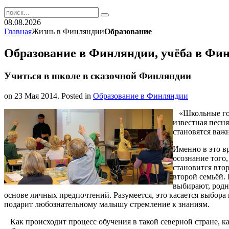
08.08.2026
Главная
Жизнь в Финляндии
Образование
Образование в Финляндии, учёба в Фи
Учиться в школе в сказочной Финляндии
on
23 Мая 2014
. Posted in
Образование в Финляндии
«Школьные год
известная песня
становятся важ
Именно в это в
осознание того,
становится вто
второй семьёй. 
выбирают, родн
основе личных предпочтений. Разумеется, это касается выбора 
подарит любознательному малышу стремление к знаниям.
Как происходит процесс обучения в такой северной стране,