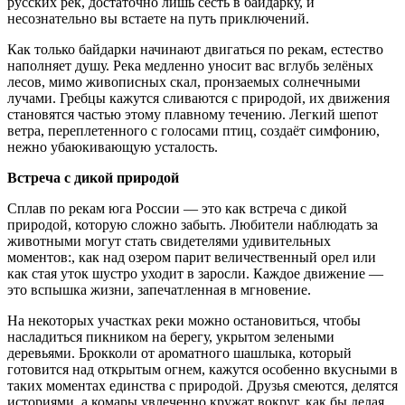
русских рек, достаточно лишь сесть в байдарку, и
несознательно вы встаете на путь приключений.
Как только байдарки начинают двигаться по рекам, естество
наполняет душу. Река медленно уносит вас вглубь зелёных
лесов, мимо живописных скал, пронзаемых солнечными
лучами. Гребцы кажутся сливаются с природой, их движения
становятся частью этому плавному течению. Легкий шепот
ветра, переплетенного с голосами птиц, создаёт симфонию,
нежно убаюкивающую усталость.
Встреча с дикой природой
Сплав по рекам юга России — это как встреча с дикой
природой, которую сложно забыть. Любители наблюдать за
животными могут стать свидетелями удивительных
моментов:, как над озером парит величественный орел или
как стая уток шустро уходит в заросли. Каждое движение —
это вспышка жизни, запечатленная в мгновение.
На некоторых участках реки можно остановиться, чтобы
насладиться пикником на берегу, укрытом зелеными
деревьями. Брокколи от ароматного шашлыка, который
готовится над открытым огнем, кажутся особенно вкусными в
таких моментах единства с природой. Друзья смеются, делятся
историями, а комары увлеченно кружат вокруг, как бы делая