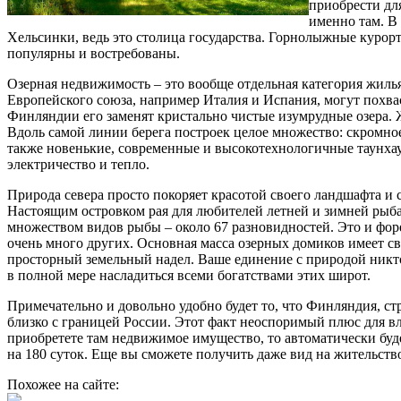
приобрести дл
именно там. В 
Хельсинки, ведь это столица государства. Горнолыжные курор
популярны и востребованы.
Озерная недвижимость – это вообще отдельная категория жиль
Европейского союза, например Италия и Испания, могут похва
Финляндии его заменят кристально чистые изумрудные озера. 
Вдоль самой линии берега построек целое множество: скромно
также новенькие, современные и высокотехнологичные таунхау
электричество и тепло.
Природа севера просто покоряет красотой своего ландшафта и
Настоящим островком рая для любителей летней и зимней рыба
множеством видов рыбы – около 67 разновидностей. Это и форе
очень много других. Основная масса озерных домиков имеет 
просторный земельный надел. Ваше единение с природой никт
в полной мере насладиться всеми богатствами этих широт.
Примечательно и довольно удобно будет то, что Финляндия, ст
близко с границей России. Этот факт неоспоримый плюс для вл
приобретете там недвижимое имущество, то автоматически буд
на 180 суток. Еще вы сможете получить даже вид на жительств
Похожее на сайте: