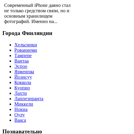
Современный iPhone давно стал
не только средством связи, но и
основным хранилищем
фотографий. Именно на...
Города
Финляндии
Хельсинки
Рованиеми
Тампере
Вантаа
Эспоо
Ярвенпяа
Йоэнсуу
Коккола
Куопио
Лахти
Лаппеэнранта
Миккели
Нокиа
Оулу
Вааса
Познавательно