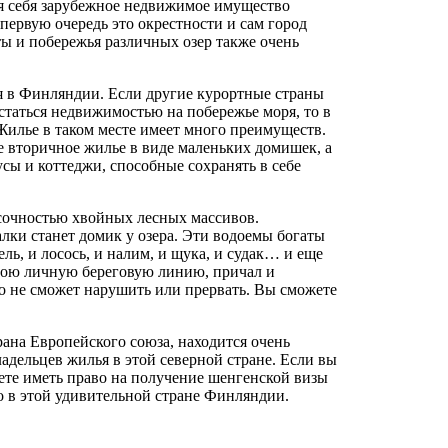
я себя зарубежное недвижимое имущество
первую очередь это окрестности и сам город
ты и побережья различных озер также очень
я в Финляндии. Если другие курортные страны
статься недвижимостью на побережье моря, то в
Жилье в таком месте имеет много преимуществ.
е вторичное жилье в виде маленьких домишек, а
сы и коттеджи, способные сохранять в себе
 сочностью хвойных лесных массивов.
лки станет домик у озера. Эти водоемы богаты
ль, и лосось, и налим, и щука, и судак… и еще
свою личную береговую линию, причал и
о не сможет нарушить или прервать. Вы сможете
рана Европейского союза, находится очень
адельцев жилья в этой северной стране. Если вы
ете иметь право на получение шенгенской визы
о в этой удивительной стране Финляндии.