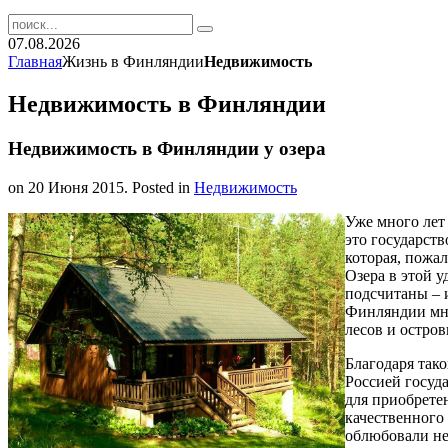
07.08.2026
Главная
Жизнь в Финляндии
Недвижимость
Недвижимость в Финляндии
Недвижимость в Финляндии у озера
on
20 Июня 2015
. Posted in
Недвижимость
Уже много лет
это государств
которая, пожа
Озера в этой 
подсчитаны – и
Финляндии мно
лесов и остро
Благодаря тако
Россией госуд
для приобрете
качественного
облюбовали не