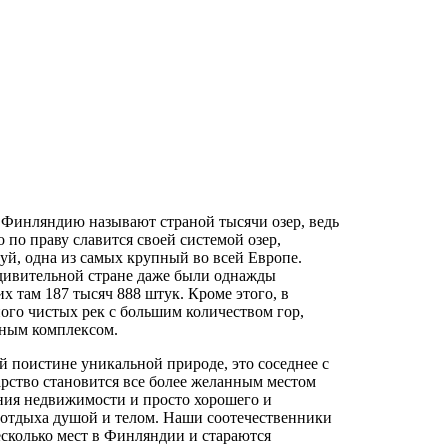
 Финляндию называют страной тысячи озер, ведь
о по праву славится своей системой озер,
луй, одна из самых крупный во всей Европе.
удивительной стране даже были однажды
х там 187 тысяч 888 штук. Кроме этого, в
го чистых рек с большим количеством гор,
вным комплексом.
й поистине уникальной природе, это соседнее с
арство становится все более желанным местом
ния недвижимости и просто хорошего и
 отдыха душой и телом. Наши соотечественники
сколько мест в Финляндии и стараются