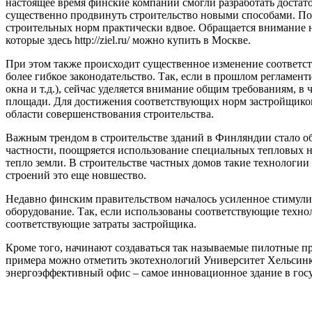
настоящее время финские компании смогли разработать достат
существенно продвинуть строительство новыми способами. По
строительных норм практически вдвое. Обращается внимание 
которые здесь http://ziel.ru/ можно купить в Москве.
При этом также происходит существенное изменение соответст
более гибкое законодательство. Так, если в прошлом регламен
окна и т.д.), сейчас уделяется внимание общим требованиям, в
площади. Для достижения соответствующих норм застройщико
области совершенствования строительства.
Важным трендом в строительстве зданий в Финляндии стало об
частности, поощряется использование специальных тепловых н
тепло земли. В строительстве частных домов такие технолог
строений это еще новшество.
Недавно финским правительством началось усиленное стимулир
оборудование. Так, если использованы соответствующие техно
соответствующие затраты застройщика.
Кроме того, начинают создаваться так называемые пилотные пр
примера можно отметить экотехнологий Университет Хельсинк
энергоэффективный офис – самое инновационное здание в госу