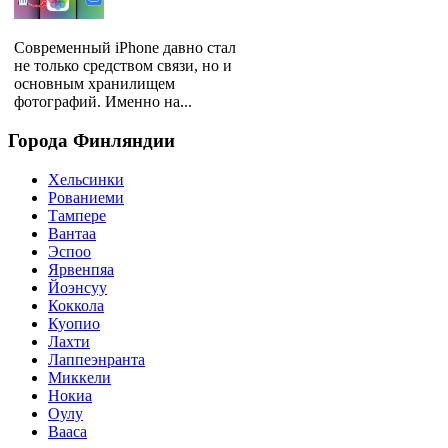
Современный iPhone давно стал
не только средством связи, но и
основным хранилищем
фотографий. Именно на...
Города
Финляндии
Хельсинки
Рованиеми
Тампере
Вантаа
Эспоо
Ярвенпяа
Йоэнсуу
Коккола
Куопио
Лахти
Лаппеэнранта
Миккели
Нокиа
Оулу
Вааса