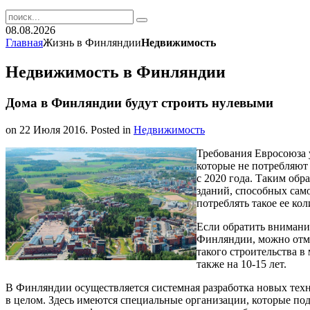
08.08.2026
Главная
Жизнь в Финляндии
Недвижимость
Недвижимость в Финляндии
Дома в Финляндии будут строить нулевыми
on
22 Июля 2016
. Posted in
Недвижимость
Требования Евросоюза 
которые не потребляют
с 2020 года. Таким обр
зданий, способных само
потреблять такое ее кол
Если обратить внимание
Финляндии, можно отмет
такого строительства в
также на 10-15 лет.
В Финляндии осуществляется системная разработка новых техн
в целом. Здесь имеются специальные организации, которые п