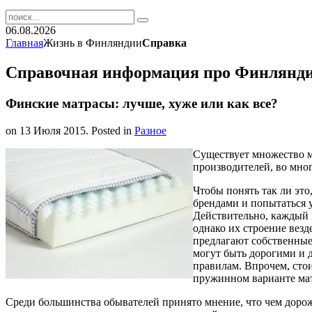
06.08.2026
Главная
Жизнь в Финляндии
Справка
Справочная информация про Финлянд
Финские матрасы: лучше, хуже или как все?
on
13 Июля 2015
. Posted in
Разное
Существует множество м
производителей, во мног
Чтобы понять так ли эт
брендами и попытаться 
Действительно, каждый 
однако их строение вез
предлагают собственные
могут быть дорогими и
правилам. Впрочем, сто
пружинном варианте мат
Среди большинства обывателей принято мнение, что чем дороже