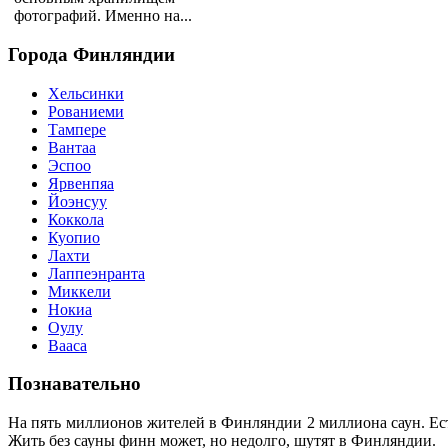
фотографий. Именно на...
Города
Финляндии
Хельсинки
Рованиеми
Тампере
Вантаа
Эспоо
Ярвенпяа
Йоэнсуу
Коккола
Куопио
Лахти
Лаппеэнранта
Миккели
Нокиа
Оулу
Вааса
Познавательно
На пять миллионов жителей в Финляндии 2 миллиона саун. Ес
Жить без сауны финн может, но недолго, шутят в Финляндии.