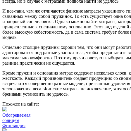
всегда, но в случае с матрасами подвоха найти не удалось.
И все-таки, чем же отличаются финские матрасы указанного ти
связанных между собой пружинок. То есть существует одна бо
и здоровый сон человека. Однако можно найти матрасы, котор
прикрепленные к специальному основанию. Этот вид изделий с
более высокую себестоимость, да и сама система требует боле
модель.
Отдельно стоящие пружины хороши тем, что они могут работа
адаптироваться под разные участки тела, чтобы предоставить 
максимально комфортно. Поэтому врачи советуют выбирать име
разница практически не ощущается.
Кроме пружин и основания матрас содержит несколько слоев, ко
жесткость. Каждый производитель создает продукцию со свои
встречаются совершенно разные модели, призванные удовлетво
телосложения, веса. Финские матрасы не исключение, хотя ос
брендами установить не удалось.
Похожее на сайте:
Обогреваемая
солнцем
Финляндия