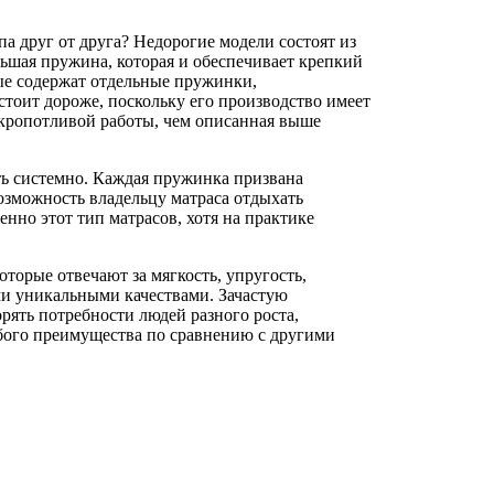
па друг от друга? Недорогие модели состоят из
льшая пружина, которая и обеспечивает крепкий
ые содержат отдельные пружинки,
тоит дороже, поскольку его производство имеет
е кропотливой работы, чем описанная выше
ть системно. Каждая пружинка призвана
возможность владельцу матраса отдыхать
нно этот тип матрасов, хотя на практике
торые отвечают за мягкость, упругость,
ми уникальными качествами. Зачастую
рять потребности людей разного роста,
обого преимущества по сравнению с другими