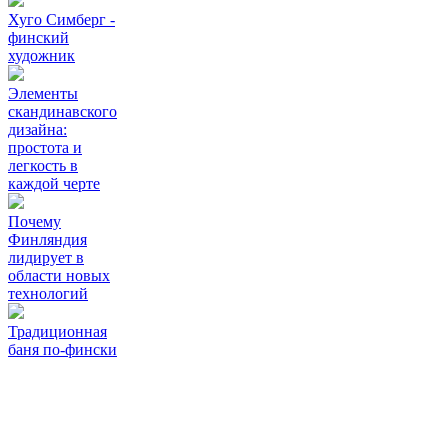
Хуго Симберг -
финский
художник
Элементы
скандинавского
дизайна:
простота и
легкость в
каждой черте
Почему
Финляндия
лидирует в
области новых
технологий
Традиционная
баня по-фински