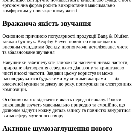
ергономічна форма робить використання максимально
комфортним у повсякденному житті.
Вражаюча якість звучання
Основною причиною популярності продукції Bang & Olufsen
завжди був звук. Beoplay Eleven повністю відповідають
високим стандартам бренду, пропонуючи деталізоване, чисте
та збалансоване звучання.
Навушники забезпечують глибокі та насичені низькі частоти,
природне відтворення середнього діапазону та кришталево
чисті високі частоти. Завдяки цьому користувач може
насолоджуватися будь-якими музичними жанрами — від
класичної музики та джазу до року, попмузики та електронних
композицій.
Особливо варто відзначити якість передачі вокалу. Голоси
виконавців звучать максимально природно та емоційно, що
дозволяє відчути кожну деталь запису та повністю зануритися
в атмосферу музичного твору.
Активне шумозаглушення нового