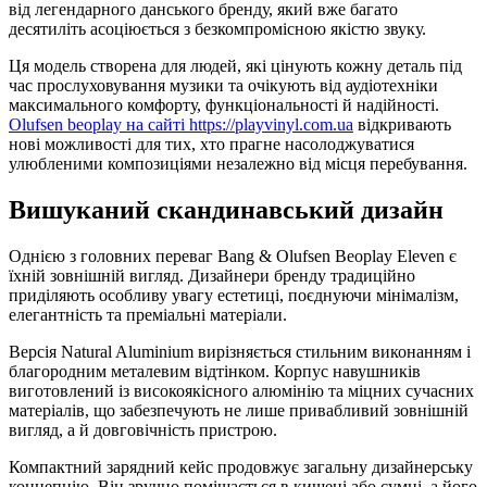
від легендарного данського бренду, який вже багато
десятиліть асоціюється з безкомпромісною якістю звуку.
Ця модель створена для людей, які цінують кожну деталь під
час прослуховування музики та очікують від аудіотехніки
максимального комфорту, функціональності й надійності.
Olufsen beoplay на сайті https://playvinyl.com.ua
відкривають
нові можливості для тих, хто прагне насолоджуватися
улюбленими композиціями незалежно від місця перебування.
Вишуканий скандинавський дизайн
Однією з головних переваг Bang & Olufsen Beoplay Eleven є
їхній зовнішній вигляд. Дизайнери бренду традиційно
приділяють особливу увагу естетиці, поєднуючи мінімалізм,
елегантність та преміальні матеріали.
Версія Natural Aluminium вирізняється стильним виконанням і
благородним металевим відтінком. Корпус навушників
виготовлений із високоякісного алюмінію та міцних сучасних
матеріалів, що забезпечують не лише привабливий зовнішній
вигляд, а й довговічність пристрою.
Компактний зарядний кейс продовжує загальну дизайнерську
концепцію. Він зручно поміщається в кишені або сумці, а його