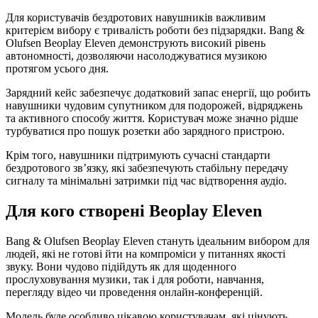
Для користувачів бездротових навушників важливим
критерієм вибору є тривалість роботи без підзарядки. Bang &
Olufsen Beoplay Eleven демонструють високий рівень
автономності, дозволяючи насолоджуватися музикою
протягом усього дня.
Зарядний кейс забезпечує додатковий запас енергії, що робить
навушники чудовим супутником для подорожей, відряджень
та активного способу життя. Користувач може значно рідше
турбуватися про пошук розетки або зарядного пристрою.
Крім того, навушники підтримують сучасні стандарти
бездротового зв’язку, які забезпечують стабільну передачу
сигналу та мінімальні затримки під час відтворення аудіо.
Для кого створені Beoplay Eleven
Bang & Olufsen Beoplay Eleven стануть ідеальним вибором для
людей, які не готові йти на компроміси у питаннях якості
звуку. Вони чудово підійдуть як для щоденного
прослуховування музики, так і для роботи, навчання,
перегляду відео чи проведення онлайн-конференцій.
Модель буде особливо цікавою користувачам, які цінують