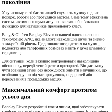
покоління
У сучасному світі багато людей слухають музику під час
поїздок, роботи або прогулянок містом. Саме тому ефективна
система активного шумозаглушення стала обов’язковою
функцією для навушників преміального класу.
Bang & Olufsen Beoplay Eleven оснащені вдосконаленою
технологією ANC, яка аналізує навколишні шуми та значно
знижує їхній рівень. Це дозволяє зосередитися на музиці,
подкастах або телефонних розмовах навіть у дуже шумному
середовищі.
Для ситуацій, коли важливо контролювати навколишню
обстановку, передбачений режим прозорості. Він дає змогу
чути зовнішні звуки без необхідності знімати навушники, що
особливо зручно під час прогулянок, подорожей або
перебування в громадських місцях.
Максимальний комфорт протягом
усього дня
Beoplay Eleven розроблені таким чином, щоб забезпечувати
комфорт навіть під час тривалого використання. Ергономічна