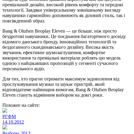
преміальний дизайн, високий рівень комфорту та передові
технології. Завдяки універсальному зовнішньому вигляду
навушники гармонійно доповнюють як діловий стиль, так і
повсякденний образ.
Bang & Olufsen Beoplay Eleven — це більше, ніж просто
бездротові навушники. Це поєднання багаторічного досвіду
відомого данського бренду, інноваційних технологій та
бездоганного скандинавського дизайну. Висока якість
звучання, ефективне шумозаглушення, комфортне
використання та преміальні матеріали роблять цю модель
однією з найцікавіших пропозицій у сегменті сучасного
персонального аудіо.
Для тих, хто прагне отримати максимум задоволення від
прослуховування музики та шукає пристрій, який
відповідатиме найвищим вимогам, Bang & Olufsen Beoplay
Eleven стануть відмінним вибором на довгі роки.
Похожее на сайте:
РГФМ
14.10.2012
Выборы 2012: