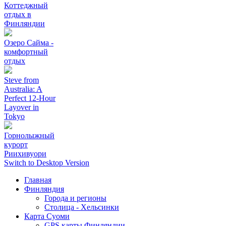
Коттеджный
отдых в
Финляндии
Озеро Сайма -
комфортный
отдых
Steve from
Australia: A
Perfect 12-Hour
Layover in
Tokyo
Горнолыжный
курорт
Риихивуoри
Switch to Desktop Version
Главная
Финляндия
Города и регионы
Столица - Хельсинки
Карта Суоми
GPS карты Финляндии