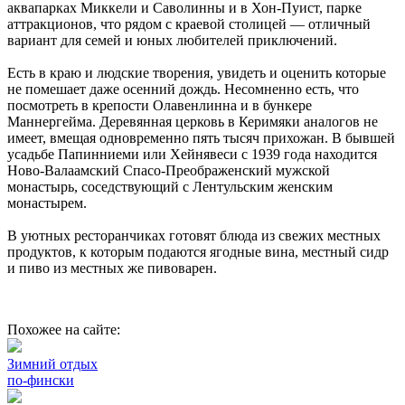
аквапарках Миккели и Саволинны и в Хон-Пуист, парке
аттракционов, что рядом с краевой столицей — отличный
вариант для семей и юных любителей приключений.
Есть в краю и людские творения, увидеть и оценить которые
не помешает даже осенний дождь. Несомненно есть, что
посмотреть в крепости Олавенлинна и в бункере
Маннергейма. Деревянная церковь в Керимяки аналогов не
имеет, вмещая одновременно пять тысяч прихожан. В бывшей
усадьбе Папинниеми или Хейнявеси с 1939 года находится
Ново-Валаамский Спасо-Преображенский мужской
монастырь, соседствующий с Лентульским женским
монастырем.
В уютных ресторанчиках готовят блюда из свежих местных
продуктов, к которым подаются ягодные вина, местный сидр
и пиво из местных же пивоварен.
Похожее на сайте:
Зимний отдых
по-фински