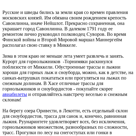
Русские и шведы бились за земли края со времен правления
московских князей. Им обязана своим рождением крепость
Савонлинна, иначе Нейшлот. Прекрасно сохраненная, она
украшает город Савонлинна. В далеком 1791 году ее
ремонтом лично руководил полководец Суворов. Во время
Финской войны и Второй Мировой маршал Маннергейм
располагал свою ставку в Миккеле.
Зима в этом краю не меньше лета умеет развлечь и занять.
Курорт для горнолыжников -Торнимяки раскинулся
поблизости от Миккели. Обустроенные трассы и лыжни
хороши для горных лыж и сноуборда, можно, как в детстве, на
санках-ватрушках покататься или прогуляться на лыжах по
снежным долинам. В Хасе отличные трассы для
горнолыжников и сноубордистов - покупайте скорее
авиабилеты
и отправляйтесь навстречу веселью и снежным
склонам!
На берегу озера Оривести, в Лекотти, есть отдельный склон
для сноубордистов, трасса для санок и, конечно, равнинная
лыжня. Руунаринтете удовлетворяет всех, без исключения,
горнолыжников множеством, разнообразных по сложности,
трасс. Прогулки по лесу на снегоступах или гонки в