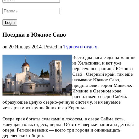
Поездка в Южное Саво
on
20 Января 2014
. Posted in
Туризм и отдых
Всего два часа езды на машине
из Хельсинки, и вот уже
пересечены границы Южного
Саво . Озерный край, так еще
называют Южное Саво,
представляет город Миккеле.
Именно в Озерном крае
расположено озеро Сайма.
образующее целую озерно-речную систему, и именуемое
четвертым из крупнейших озер Европы.
Озера края богаты судаками и лососем, в озере Сайма есть,
живущая только здесь, нерпа. Об этом зверьке написана детская
опера. Регион невелик — всего три города и одиннадцать
деревенских общин.