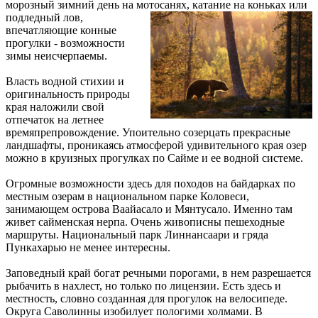
морозный зимний день на мотосанях, катание на коньках или
подледный лов,
впечатляющие конные
прогулки - возможности
зимы неисчерпаемы.
Власть водной стихии и
оригинальность природы
края наложили свой
отпечаток на летнее
времяпрепровождение. Упоительно созерцать прекрасные
ландшафты, проникаясь атмосферой удивительного края озер
можно в круизных прогулках по Сайме и ее водной системе.
Огромные возможности здесь для походов на байдарках по
местным озерам в национальном парке Коловеси,
занимающем острова Ваайасало и Мянтусало. Именно там
живет сайменская нерпа. Очень живописны пешеходные
маршруты. Национальный парк Линнансаари и гряда
Пункахарью не менее интересны.
Заповедный край богат речными порогами, в нем разрешается
рыбачить в нахлест, но только по лицензии. Есть здесь и
местность, словно созданная для прогулок на велосипеде.
Округа Саволинны изобилует пологими холмами. В