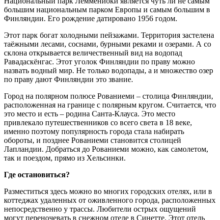
Национальный парк Лемменйоки является чуть ли не самым
большим национальным парком Европы и самым большим в
Финляндии. Его рождение датировано 1956 годом.
Этот парк богат холодными пейзажами. Территория застелена
таёжными лесами, соснами, бурными реками и озерами. А со
склона открывается величественный вид на водопад
Равадаскёнгас. Этот уголок Финляндии по праву можно
назвать водный мир. Не только водопады, а и множество озер
по праву дают Финляндии это звание.
Город на полярном полюсе Рованиеми – столица Финляндии,
расположенная на границе с полярным кругом. Считается, что
это место и есть – родина Санта-Клауса. Это место
привлекало путешественников со всего света в 18 веке,
именно поэтому популярность города стала набирать
обороты, и позднее Рованиеми становится столицей
Лапландии. Добраться до Рованиеми можно, как самолетом,
так и поездом, прямо из Хельсинки.
Где остановиться?
Разместиться здесь можно во многих городских отелях, или в
коттеджах удаленных от оживленного города, расположенных
непосредственно у трассы. Любители острых ощущений
могут переночевать в снежном отеле в Синетте. Этот отель