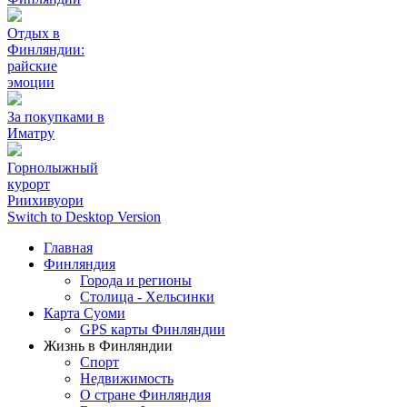
Отдых в
Финляндии:
райские
эмоции
За покупками в
Иматру
Горнолыжный
курорт
Риихивуoри
Switch to Desktop Version
Главная
Финляндия
Города и регионы
Столица - Хельсинки
Карта Суоми
GPS карты Финляндии
Жизнь в Финляндии
Спорт
Недвижимость
О стране Финляндия