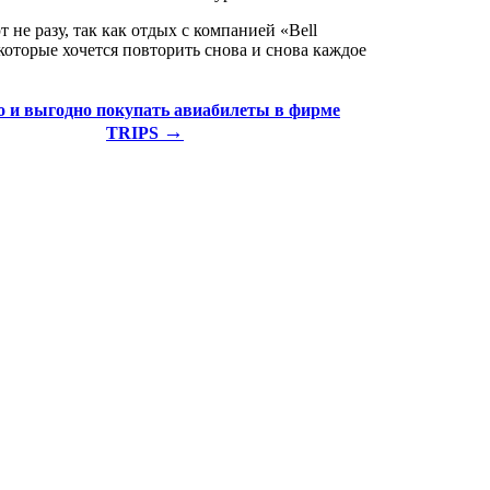
е разу, так как отдых с компанией «Bell
которые хочется повторить снова и снова каждое
о и выгодно покупать авиабилеты в фирме
→
TRIPS