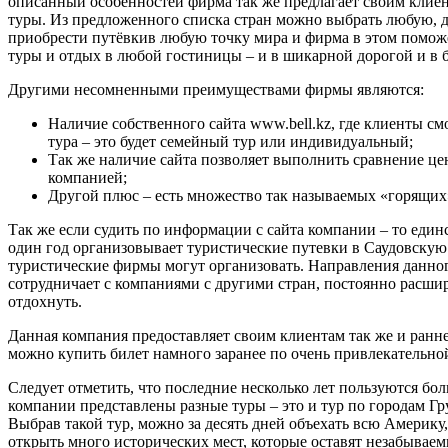
описанный особенностей фирма так же предлагает своим клие
туры. Из предложенного списка стран можно выбрать любую, 
приобрести путёвкив любую точку мира и фирма в этом поможе
туры и отдых в любой гостиницы – и в шикарной дорогой и в 
Другими несомненными преимуществами фирмы являются:
Наличие собственного сайта www.bell.kz, где клиенты см
тура – это будет семейный тур или индивидуальный;
Так же наличие сайта позволяет выполнить сравнение це
компанией;
Другой плюс – есть множество так называемых «горящих» 
Так же если судить по информации с сайта компании – то единс
один год организовывает туристические путевки в Саудовскую 
туристические фирмы могут организовать. Направления данног
сотрудничает с компаниями с другими стран, постоянно расширя
отдохнуть.
Данная компания предоставляет своим клиентам так же и ранне
можно купить билет намного заранее по очень привлекательно
Следует отметить, что последние несколько лет пользуются бо
компании представлены разные туры – это и тур по городам Гр
Выбрав такой тур, можно за десять дней объехать всю Америку,
открыть много исторических мест, которые оставят незабываем