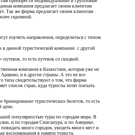
нтам приобрести индивидуальные и групповые
данная компания предлагает своим клиентам
т. Так же фирма предлагает своим клиентам
более скромной.
огут изучить направления, определиться с типом
н в данной туристической компании с другой
путевок, то есть путевок со скидкой.
твенная компания в Казахстане, которая уже не
Аравию, и в другие страны. А это не все
о типа свидетельствуют о том, что фирма
ет список стран, куда туристы хотят поехать
е бронирование туристических билетов, то есть
й цене.
льшой популярностью туры по городам мира. В
узии, и по городам Сингапура, и по Америке.
 повидать много городов, увидеть много мест и
ые воспоминания в памяти туриста.