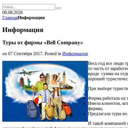
08.08.2026
Главная
Информация
Информация
Туры от фирмы «Bell Company»
on
07 Сентября 2017
. Posted in
Информация
Весь год все люди т
то часть от заработ
вроде сумма на отды
хорошей туристиче
При выборе туристи
Фирма работала на 
Имела клиентов, ко
фирмы;
Предлагала туры во 
И такой компанией 