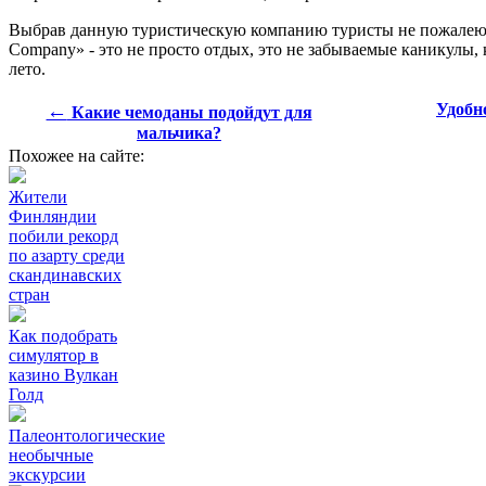
Выбрав данную туристическую компанию туристы не пожалеют н
Company» - это не просто отдых, это не забываемые каникулы, 
лето.
←
Удобн
Какие чемоданы подойдут для
мальчика?
Похожее на сайте:
Жители
Финляндии
побили рекорд
по азарту среди
скандинавских
стран
Как подобрать
симулятор в
казино Вулкан
Голд
Палеонтологические
необычные
экскурсии