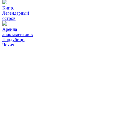
Кипр.
Легендарный
остров
Аренда
апартаментов в
Пардубице,
Чехия