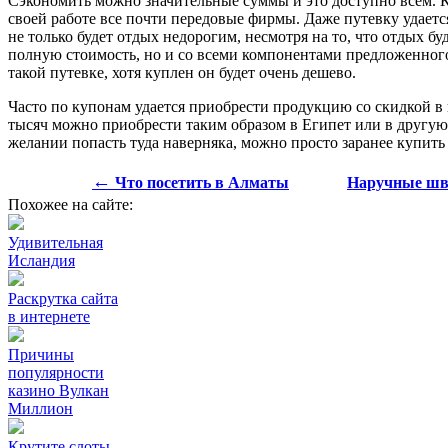
Сэкономить можно значительные суммы и это доступно всем. Ку
своей работе все почти передовые фирмы. Даже путевку удаетс
не только будет отдых недорогим, несмотря на то, что отдых бу
полную стоимость, но и со всеми компонентами предложенного 
такой путевке, хотя куплен он будет очень дешево.
Часто по купонам удается приобрести продукцию со скидкой в 
тысяч можно приобрести таким образом в Египет или в другую
желании попасть туда наверняка, можно просто заранее купить 
←
Что посетить в Алматы
Наручные шве
Похожее на сайте:
Удивительная
Исландия
Раскрутка сайта
в интернете
Причины
популярности
казино Вулкан
Миллион
Крутите слоты