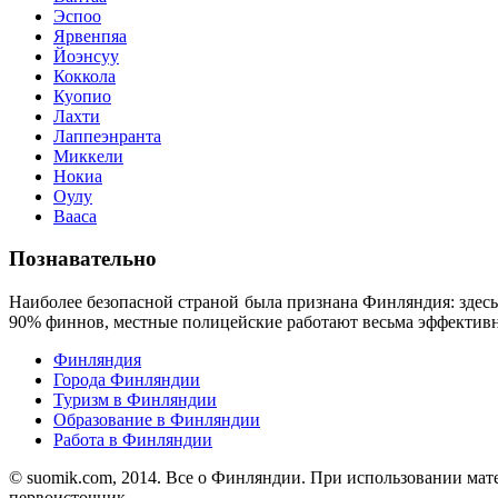
Эспоо
Ярвенпяа
Йоэнсуу
Коккола
Куопио
Лахти
Лаппеэнранта
Миккели
Нокиа
Оулу
Вааса
Познавательно
Наиболее безопасной страной была признана Финляндия: здес
90% финнов, местные полицейские работают весьма эффективн
Финляндия
Города Финляндии
Туризм в Финляндии
Образование в Финляндии
Работа в Финляндии
© suomik.com, 2014. Все о Финляндии. При использовании мат
первоисточник.