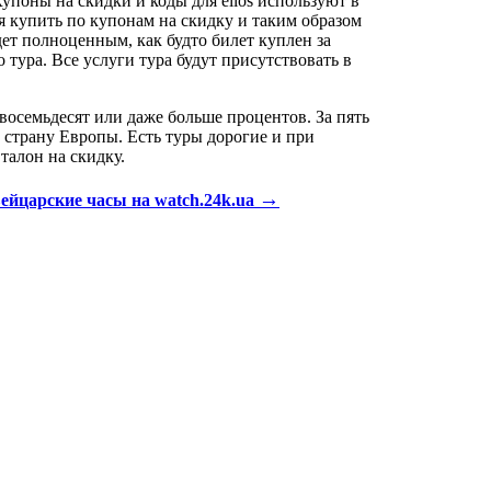
поны на скидки и коды для ellos используют в
я купить по купонам на скидку и таким образом
дет полноценным, как будто билет куплен за
тура. Все услуги тура будут присутствовать в
восемьдесят или даже больше процентов. За пять
 страну Европы. Есть туры дорогие и при
талон на скидку.
→
йцарские часы на watch.24k.ua