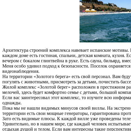
Архитектура строений комплекса навевает испанские мотивы. В
каждом доме есть гостиная, спальни, детская комната, кухня. Е
вечером с бокалом глинтвейна в руке. Есть сауна, бильярд, вм
Меня особо удивил подход к безопасности. Поселок охраняетс
видеонаблюдения.
На территории «Золотого берега» есть свой персонал. Вам буд
погулять с животными, присмотреть за детьми, почистить бассе
Жилой комплекс «Золотой берег» расположен в престижном ра
мелочей, здесь будет комфортно семье с детьми, большой компа
Если вас заинтересовал этот комплекс, то изучите всю информ
однажды.
Пока мы не нашли видимых минусов своей виллы. На экстренны
территории есть свои мощные генераторы, гарантирована прот
Зато есть видимые плюсы. К каждой вилле уже проведены теле
Удивительно, но в нашем мире, где каждый человек испытывает 
отдыхая душой и телом. Если вам интересны такие перспектив