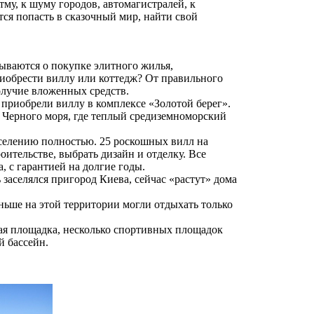
у, к шуму городов, автомагистралей, к
тся попасть в сказочный мир, найти свой
мываются о покупке элитного жилья,
риобрести виллу или коттедж? От правильного
олучие вложенных средств.
 приобрели виллу в комплексе «Золотой берег».
 Черного моря, где теплый средиземноморский
к заселению полностью. 25 роскошных вилл на
оительстве, выбрать дизайн и отделку. Все
, с гарантией на долгие годы.
 заселялся пригород Киева, сейчас «растут» дома
аньше на этой территории могли отдыхать только
ая площадка, несколько спортивных площадок
й бассейн.