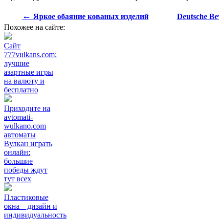
←
Яркое обаяние кованых изделий
Deutsche B
Похожее на сайте:
Сайт
777vulkans.com:
лучшие
азартные игры
на валюту и
бесплатно
Приходите на
avtomati-
wulkano.com
автоматы
Вулкан играть
онлайн:
большие
победы ждут
тут всех
Пластиковые
окна – дизайн и
индивидуальность