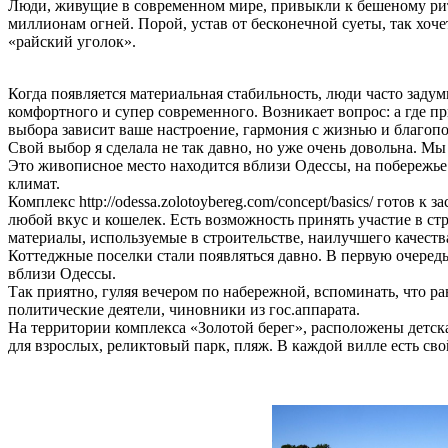
Люди, живущие в современном мире, привыкли к бешеному ритм
миллионам огней. Порой, устав от бесконечной суеты, так хоче
«райский уголок».
Когда появляется материальная стабильность, люди часто заду
комфортного и супер современного. Возникает вопрос: а где п
выбора зависит ваше настроение, гармония с жизнью и благоп
Свой выбор я сделала не так давно, но уже очень довольна. Мы
Это живописное место находится вблизи Одессы, на побережье
климат.
Комплекс http://odessa.zolotoybereg.com/concept/basics/ готов 
любой вкус и кошелек. Есть возможность принять участие в стр
материалы, используемые в строительстве, наилучшего качества
Коттеджные поселки стали появляться давно. В первую очередь
вблизи Одессы.
Так приятно, гуляя вечером по набережной, вспоминать, что р
политические деятели, чиновники из гос.аппарата.
На территории комплекса «Золотой берег», расположены детск
для взрослых, реликтовый парк, пляж. В каждой вилле есть сво