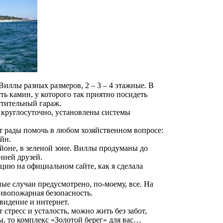
иллы разных размеров, 2 – 3 – 4 этажные. В
сть камин, у которого так приятно посидеть
естительный гараж.
я круглосуточно, установлены системы
ут рады помочь в любом хозяйственном вопросе:
йн.
йоне, в зеленой зоне. Виллы продуманы до
нией друзей.
ацию на официальном сайте, как я сделала
е случаи предусмотрено, по-моему, все. На
ивопожарная безопасность.
видение и интернет.
стресс и усталость, можно жить без забот,
ы, то комплекс «Золотой берег» для вас…