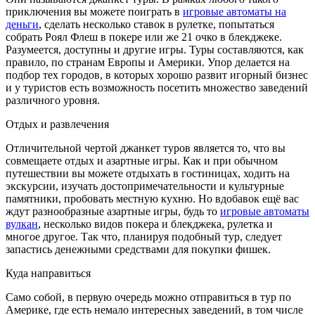
приключения вы можете поиграть в
игровые автоматы на
деньги
, сделать несколько ставок в рулетке, попытаться
собрать Роял Флеш в покере или же 21 очко в блекджеке.
Разумеется, доступны и другие игры. Туры составляются, как
правило, по странам Европы и Америки. Упор делается на
подбор тех городов, в которых хорошо развит игорный бизнес
и у туристов есть возможность посетить множество заведений
различного уровня.
Отдых и развлечения
Отличительной чертой джанкет туров является то, что вы
совмещаете отдых и азартные игры. Как и при обычном
путешествии вы можете отдыхать в гостиницах, ходить на
экскурсии, изучать достопримечательности и культурные
памятники, пробовать местную кухню. Но вдобавок ещё вас
ждут разнообразные азартные игры, будь то
игровые автоматы
вулкан
, несколько видов покера и блекджека, рулетка и
многое другое. Так что, планируя подобный тур, следует
запастись денежными средствами для покупки фишек.
Куда направиться
Само собой, в первую очередь можно отправиться в тур по
Америке, где есть немало интересных заведений, в том числе