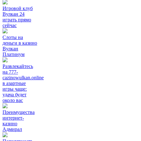
Игровой клуб
Вулкан 24
играть прямо
сейчас
Слоты на
деньги в казино
Вулкан
Платинум
Развлекайтесь
на 777-
cazinowulkan.online
в азартные
игры чаще:
удача будет
около вас
Преимущества
интернет-
казино
Адмирал