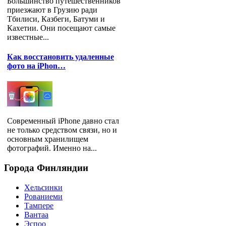
Большинство путешественников
приезжают в Грузию ради
Тбилиси, Казбеги, Батуми и
Кахетии. Они посещают самые
известные...
Как восстановить удаленные
фото на iPhon…
Современный iPhone давно стал
не только средством связи, но и
основным хранилищем
фотографий. Именно на...
Города
Финляндии
Хельсинки
Рованиеми
Тампере
Вантаа
Эспоо