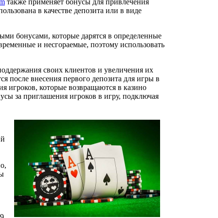
om
также применяет бонусы для привлечения
ользована в качестве депозита или в виде
ыми бонусами, которые дарятся в определенные
временные и несгораемые, поэтому использовать
поддержания своих клиентов и увеличения их
ся после внесения первого депозита для игры в
ия игроков, которые возвращаются в казино
сы за приглашения игроков в игру, подключая
ий
о,
вы
09