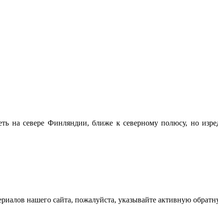
еть на севере Финляндии, ближе к северному полюсу, но изре
ериалов нашего сайта, пожалуйста, указывайте активную обратн