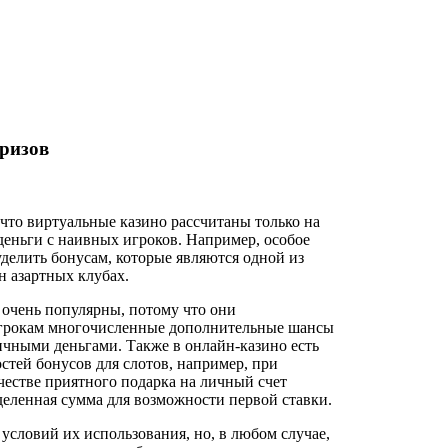
призов
 что виртуальные казино рассчитаны только на
 деньги с наивных игроков. Например, особое
делить бонусам, которые являются одной из
н азартных клубах.
 очень популярны, потому что они
грокам многочисленные дополнительные шансы
чными деньгами. Также в онлайн-казино есть
стей бонусов для слотов, например, при
честве приятного подарка на личный счет
деленная сумма для возможности первой ставки.
условий их использования, но, в любом случае,