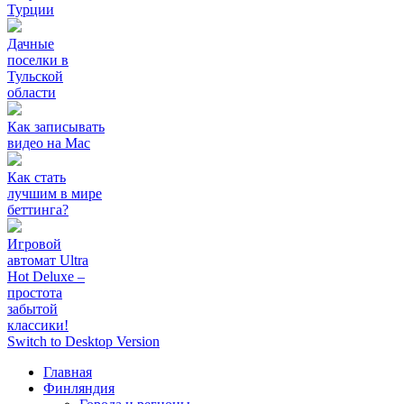
Турции
Дачные
поселки в
Тульской
области
Как записывать
видео на Mac
Как стать
лучшим в мире
беттинга?
Игровой
автомат Ultra
Hot Deluxe –
простота
забытой
классики!
Switch to Desktop Version
Главная
Финляндия