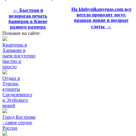
←
На klubvulkanvegas.com все
Быстрая и
весело проводят досуг,
недорогая печать
вращая яркие и щедрые
баннеров в Киеве
→
слоты
разного размера
Похожее на сайте:
Квартиры в
Харькове в
наем посуточно
быстро и
просто
Отдых в
Турции,
курорты
Средиземного
и Эгейского
морей
Город Кострома
- самое сердце
России