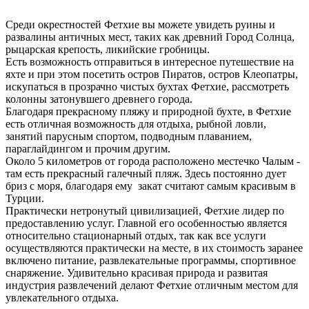
Среди окрестностей Фетхие вы можете увидеть руины и
развалины античных мест, таких как древний Город Солнца,
рыцарская крепость, ликийские гробницы.
Есть возможность отправиться в интересное путешествие на
яхте и при этом посетить остров Пиратов, остров Клеопатры,
искупаться в прозрачно чистых бухтах Фетхие, рассмотреть
колонны затонувшего древнего города.
Благодаря прекрасному пляжу и природной бухте, в Фетхие
есть отличная возможность для отдыха, рыбной ловли,
занятий парусным спортом, подводным плаванием,
параглайдингом и прочим другим.
Около 5 километров от города расположено местечко Чалым -
там есть прекрасный галечный пляж. Здесь постоянно дует
бриз с моря, благодаря ему закат считают самым красивым в
Турции.
Практически нетронутый цивилизацией, Фетхие лидер по
предоставлению услуг. Главной его особенностью является
относительно стационарный отдых, так как все услуги
осуществляются практически на месте, в их стоимость заранее
включено питание, развлекательные программы, спортивное
снаряжение. Удивительно красивая природа и развитая
индустрия развлечений делают Фетхие отличным местом для
увлекательного отдыха.