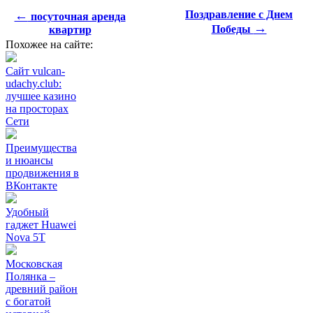
←
Поздравление с Днем
посуточная аренда
→
Победы
квартир
Похожее на сайте:
Сайт vulcan-
udachy.club:
лучшее казино
на просторах
Сети
Преимущества
и нюансы
продвижения в
ВКонтакте
Удобный
гаджет Huawei
Nova 5T
Московская
Полянка –
древний район
с богатой