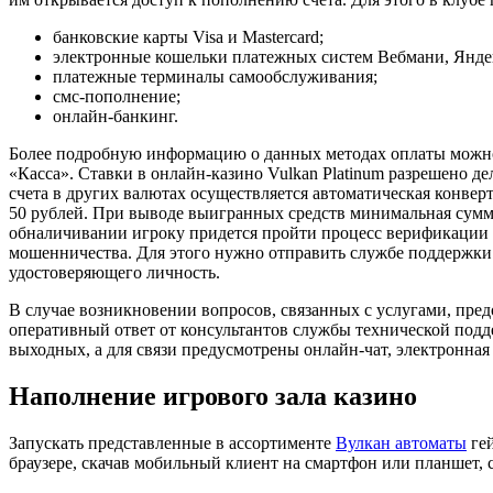
банковские карты Visa и Mastercard;
электронные кошельки платежных систем Вебмани, Янде
платежные терминалы самообслуживания;
смс-пополнение;
онлайн-банкинг.
Более подробную информацию о данных методах оплаты можно 
«Касса». Ставки в онлайн-казино Vulkan Platinum разрешено д
счета в других валютах осуществляется автоматическая конвер
50 рублей. При выводе выигранных средств минимальная сумма
обналичивании игроку придется пройти процесс верификации
мошенничества. Для этого нужно отправить службе поддержки 
удостоверяющего личность.
В случае возникновении вопросов, связанных с услугами, пре
оперативный ответ от консультантов службы технической подде
выходных, а для связи предусмотрены онлайн-чат, электронная
Наполнение игрового зала казино
Запускать представленные в ассортименте
Вулкан автоматы
гей
браузере, скачав мобильный клиент на смартфон или планшет, 