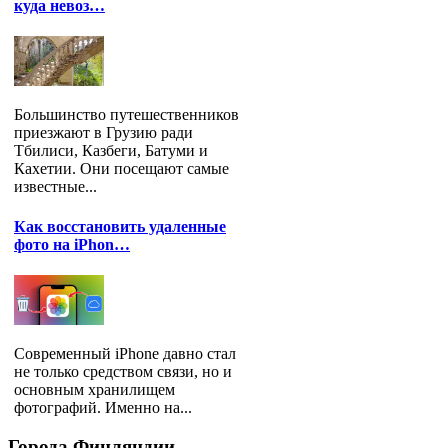
куда невоз…
Большинство путешественников
приезжают в Грузию ради
Тбилиси, Казбеги, Батуми и
Кахетии. Они посещают самые
известные...
Как восстановить удаленные
фото на iPhon…
Современный iPhone давно стал
не только средством связи, но и
основным хранилищем
фотографий. Именно на...
Города
Финляндии