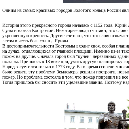
Одним из самых красивых городов Золотого кольца России явл
История этого прекрасного города началась с 1152 года. Юрий
Сулы и назвал Костромой. Некоторые люди считают, что слово К
укрепленную крепость. Другие считают, что это слово означает
летом в честь бога солнца Ярилы.
В достопримечательности Костромы входит своя, особая плани
на лучах, отдаляющихся от главной площади. Именно из-за так
похож на другие. Сначала город был "кучей" деревянных здан
пожары. Пришлось в 18 веке придумать другую планировку горо
Народ засуетился только в 1773 году. В то время сгорели мног
было решать эту проблему. Землемеры решили построить новые
пожар. Но проблема состояла в том, что пожар повредил не все 
Тогда пришлось бы сносить эти уцелевшие здания. Поэтому над