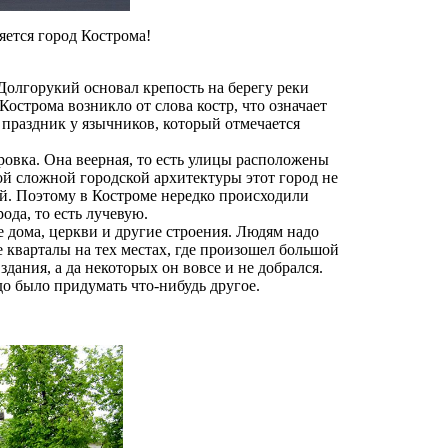
яется город Кострома!
 Долгорукий основал крепость на берегу реки
острома возникло от слова костр, что означает
 праздник у язычников, который отмечается
ровка. Она веерная, то есть улицы расположены
ой сложной городской архитектуры этот город не
ий. Поэтому в Костроме нередко происходили
да, то есть лучевую.
ие дома, церкви и другие строения. Людям надо
 кварталы на тех местах, где произошел большой
здания, а да некоторых он вовсе и не добрался.
о было придумать что-нибудь другое.