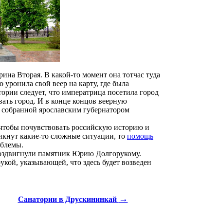
ина Вторая. В какой-то момент она тотчас туда
уронила свой веер на карту, где была
стории следует, что императрица посетила город
овать город. И в конце концов веерную
, собранной ярославским губернатором
 чтобы почувствовать российскую историю и
никнут какие-то сложные ситуации, то
помощь
облемы.
 воздвигнули памятник Юрию Долгорукому.
укой, указывающей, что здесь будет возведен
→
Санатории в Друскининкай