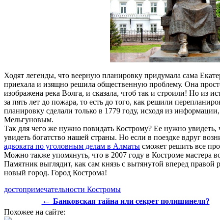
Ходят легенды, что веерную планировку придумала сама Екатер
приехала и изящно решила общественную проблему. Она просто 
изображена река Волга, и сказала, чтоб так и строили! Но из и
за пять лет до пожара, то есть до того, как решили перепланир
планировку сделали только в 1779 году, исходя из информации
Мельгуновым.
Так для чего же нужно повидать Кострому? Ее нужно увидеть,
увидеть богатство нашей страны. Но если в поездке вдруг воз
адвоката по уголовным делам в Алматы
сможет решить все пр
Можно также упомянуть, что в 2007 году в Костроме мастера
Памятник выглядит, как сам князь с вытянутой вперед правой р
новый город. Город Кострома!
достопримечательности Костромы
←
Банковская тайна или секрет полишинеля?
Похожее на сайте: