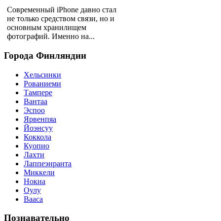
Современный iPhone давно стал
не только средством связи, но и
основным хранилищем
фотографий. Именно на...
Города
Финляндии
Хельсинки
Рованиеми
Тампере
Вантаа
Эспоо
Ярвенпяа
Йоэнсуу
Коккола
Куопио
Лахти
Лаппеэнранта
Миккели
Нокиа
Оулу
Вааса
Познавательно