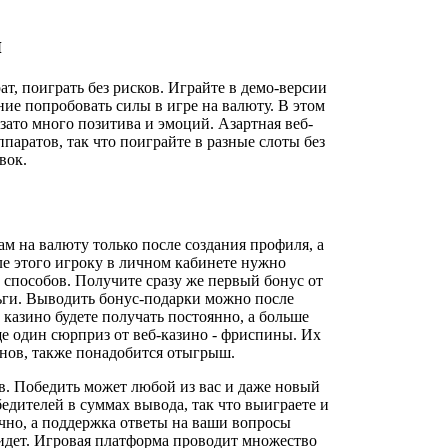
я
т, поиграть без рисков. Играйте в демо-версии
ние попробовать силы в игре на валюту. В этом
 зато много позитива и эмоций. Азартная веб-
паратов, так что поиграйте в разные слоты без
вок.
м на валюту только после создания профиля, а
ле этого игроку в личном кабинете нужно
 способов. Получите сразу же первый бонус от
еньги. Выводить бонус-подарки можно после
казино будете получать постоянно, а больше
ще один сюрприз от веб-казино - фриспины. Их
нов, также понадобится отыгрыш.
в. Победить может любой из вас и даже новый
едителей в суммах вывода, так что выиграете и
чно, а поддержка ответы на ваши вопросы
ридет. Игровая платформа проводит множество