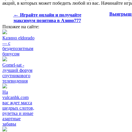
акций, в которых может победить любой из вас. Начинайте игра
←
Выигрыш в
Играйте онлайн и получайте
максимум позитива в Азино777
Похожее на сайте:
Казино eldorado
— с
бездепозитным
бонусом
Gomel-sat -
лучший форум
спутникового
телевидения
На
vulcanhk.com
вас ждет масса
щедрых слотов,
рулетка и иные
азартные
забавы