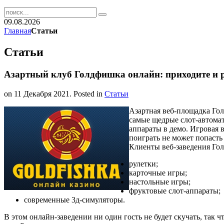
09.08.2026
Главная
Статьи
Статьи
Азартный клуб Голдфишка онлайн: приходите и р
on
11 Декабря 2021
. Posted in
Статьи
Азартная веб-площадка Го
самые щедрые слот-автома
аппараты в демо. Игровая 
поиграть не может попасть 
Клиенты веб-заведения Гол
рулетки;
карточные игры;
настольные игры;
фруктовые слот-аппараты;
современные 3д-симуляторы.
В этом онлайн-заведении ни один гость не будет скучать, так 