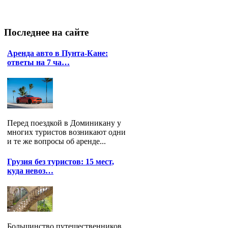
Последнее
на сайте
Аренда авто в Пунта-Кане:
ответы на 7 ча…
Перед поездкой в Доминикану у
многих туристов возникают одни
и те же вопросы об аренде...
Грузия без туристов: 15 мест,
куда невоз…
Большинство путешественников