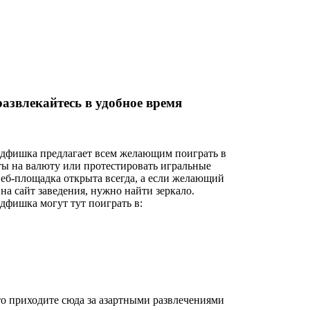
азвлекайтесь в удобное время
лдфишка предлагает всем желающим поиграть в
ты на валюту или протестировать игральные
веб-площадка открыта всегда, а если желающий
на сайт заведения, нужно найти зеркало.
дфишка могут тут поиграть в:
что приходите сюда за азартными развлечениями