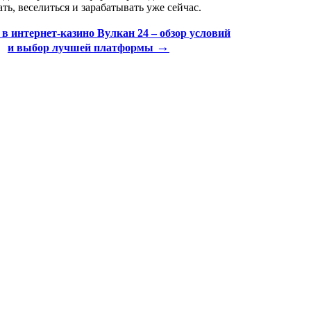
ть, веселиться и зарабатывать уже сейчас.
 интернет-казино Вулкан 24 – обзор условий
→
и выбор лучшей платформы