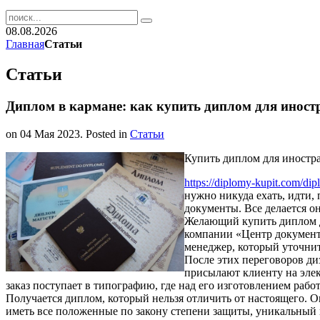
08.08.2026
Главная
Статьи
Статьи
Диплом в кармане: как купить диплом для иност
on
04 Мая 2023
. Posted in
Статьи
Купить диплом для иностр
https://diplomy-kupit.com/di
нужно никуда ехать, идти, 
документы. Все делается о
Желающий купить диплом дл
компании «Центр документо
менеджер, который уточнит
После этих переговоров д
присылают клиенту на элек
заказ поступает в типографию, где над его изготовлением раб
Получается диплом, который нельзя отличить от настоящего. О
иметь все положенные по закону степени защиты, уникальный