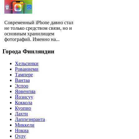
Современный iPhone давно стал
не только средством связи, но и
основным хранилищем
фотографий. Именно на...
Города
Финляндии
Хельсинки
Рованиеми
Тампере
Вантаа
Эспоо
Ярвенпяа
Йоэнсуу
Коккола
Куопио
Лахти
Лаппеэнранта
Миккели
Нокиа
Оулу