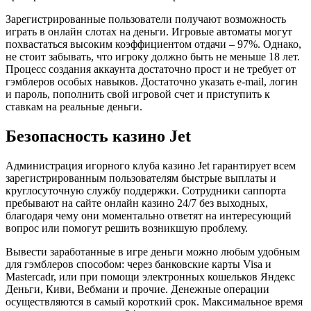
Зарегистрированные пользователи получают возможность
играть в онлайн слотах на деньги. Игровые автоматы могут
похвастаться высоким коэффициентом отдачи – 97%. Однако,
не стоит забывать, что игроку должно быть не меньше 18 лет.
Процесс создания аккаунта достаточно прост и не требует от
гэмблеров особых навыков. Достаточно указать e-mail, логин
и пароль, пополнить свой игровой счет и приступить к
ставкам на реальные деньги.
Безопасность казино Jet
Администрация игорного клуба казино Jet гарантирует всем
зарегистрированным пользователям быстрые выплаты и
круглосуточную службу поддержки. Сотрудники саппорта
пребывают на сайте онлайн казино 24/7 без выходных,
благодаря чему они моментально ответят на интересующий
вопрос или помогут решить возникшую проблему.
Вывести заработанные в игре деньги можно любым удобным
для гэмблеров способом: через банковские карты Visa и
Mastercadr, или при помощи электронных кошельков Яндекс
Деньги, Киви, Вебмани и прочие. Денежные операции
осуществляются в самый короткий срок. Максимальное время