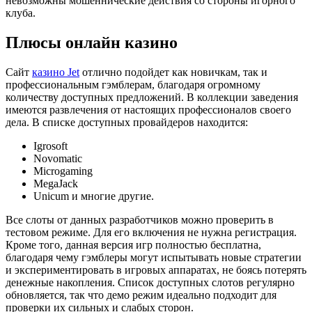
невозможны мошеннические действия со стороны игорного
клуба.
Плюсы онлайн казино
Сайт
казино Jet
отлично подойдет как новичкам, так и
профессиональным гэмблерам, благодаря огромному
количеству доступных предложений. В коллекции заведения
имеются развлечения от настоящих профессионалов своего
дела. В списке доступных провайдеров находится:
Igrosoft
Novomatic
Microgaming
MegaJack
Unicum и многие другие.
Все слоты от данных разработчиков можно проверить в
тестовом режиме. Для его включения не нужна регистрация.
Кроме того, данная версия игр полностью бесплатна,
благодаря чему гэмблеры могут испытывать новые стратегии
и экспериментировать в игровых аппаратах, не боясь потерять
денежные накопления. Список доступных слотов регулярно
обновляется, так что демо режим идеально подходит для
проверки их сильных и слабых сторон.