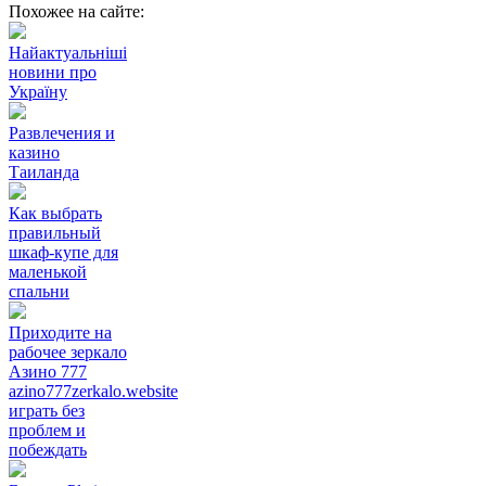
Похожее на сайте:
Найактуальніші
новини про
Україну
Развлечения и
казино
Таиланда
Как выбрать
правильный
шкаф-купе для
маленькой
спальни
Приходите на
рабочее зеркало
Азино 777
azino777zerkalo.website
играть без
проблем и
побеждать