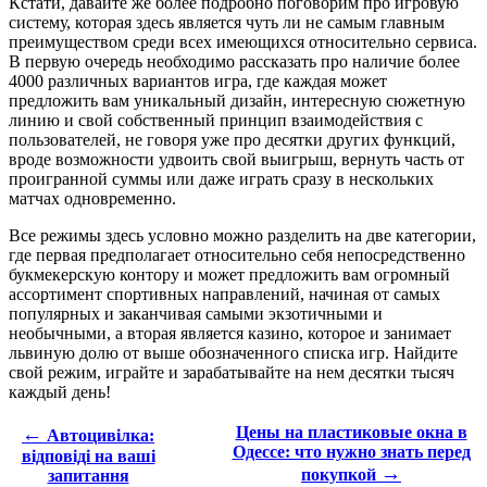
Кстати, давайте же более подробно поговорим про игровую
систему, которая здесь является чуть ли не самым главным
преимуществом среди всех имеющихся относительно сервиса.
В первую очередь необходимо рассказать про наличие более
4000 различных вариантов игра, где каждая может
предложить вам уникальный дизайн, интересную сюжетную
линию и свой собственный принцип взаимодействия с
пользователей, не говоря уже про десятки других функций,
вроде возможности удвоить свой выигрыш, вернуть часть от
проигранной суммы или даже играть сразу в нескольких
матчах одновременно.
Все режимы здесь условно можно разделить на две категории,
где первая предполагает относительно себя непосредственно
букмекерскую контору и может предложить вам огромный
ассортимент спортивных направлений, начиная от самых
популярных и заканчивая самыми экзотичными и
необычными, а вторая является казино, которое и занимает
львиную долю от выше обозначенного списка игр. Найдите
свой режим, играйте и зарабатывайте на нем десятки тысяч
каждый день!
←
Цены на пластиковые окна в
Автоцивілка:
Одессе: что нужно знать перед
відповіді на ваші
→
покупкой
запитання