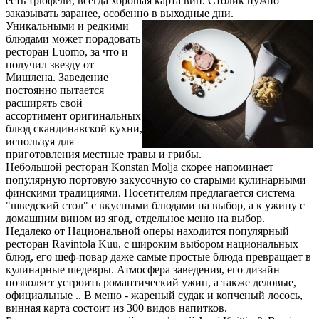
есть трюфели, всегда хорошая карта вин. Столик нужно
заказывать заранее, особенно в выходные дни.
Уникальными и редкими
блюдами может порадовать
ресторан Luomo, за что и
получил звезду от
Мишлена. Заведение
постоянно пытается
расширять свой
ассортимент оригинальных
блюд скандинавской кухни,
используя для
приготовления местные травы и грибы.
Небольшой ресторан Konstan Molja скорее напоминает
популярную портовую закусочную со старыми кулинарными
финскими традициями. Посетителям предлагается система
"шведский стол" с вкусными блюдами на выбор, а к ужину с
домашним вином из ягод, отдельное меню на выбор.
Недалеко от Национальной оперы находится популярный
ресторан Ravintola Kuu, с широким выбором национальных
блюд, его шеф-повар даже самые простые блюда превращает в
кулинарные шедевры. Атмосфера заведения, его дизайн
позволяет устроить романтический ужин, а также деловые,
официальные .. В меню - жареный судак и копченый лосось,
винная карта состоит из 300 видов напитков.