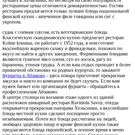
лучших в Хельсинки, но несмотря на свою популярность
ресторанные цены отличаются демократичностью. Гостям
ресторана предлагаются только лучшие блюда национальной
финской кухни - запеченное филе говядины или сиг с
укропом,
судак с соевым соусом, есть вегетарианские блюда.
Классическую скандинавскую кухню предлагает ресторан
Kolme kruunua, он работает с 1952 года, в нем готовят
вкуснейшую жареную салаку и фрикадельки, похожих по
вкусу не найти в других заведениях. Фирменными блюдами
являются тушеное мясо оленя, суп из лосося, рагу из
баранины, утиная грудка. А если ваш отдых проходит в более
привычной обстановке на родных курортах, то закажите
фуршеты в Абзаково
- здесь повара приготовят прекрасные
закуски и никто из компании не будет скучать. Если вам
нужен банкет или организация фуршета - обращайтесь к
профессионалам Абзаково.
В центре столица на восьмом этаже одного из зданий
расположен шикарный ресторан Ravintola Savoy, откуда
открывается прекрасная панорама Хельсинки, а вкуснейшие
блюда местной кухни сделают посещение просто
незабываемым. Почти все блюда рассчитаны на людей,
любящих здоровую пищу и кроме финской кухни также
предлагаются блюда европейской, в осеннее время в меню