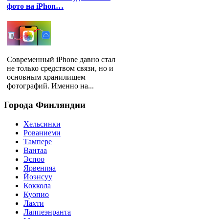
фото на iPhon…
Современный iPhone давно стал
не только средством связи, но и
основным хранилищем
фотографий. Именно на...
Города
Финляндии
Хельсинки
Рованиеми
Тампере
Вантаа
Эспоо
Ярвенпяа
Йоэнсуу
Коккола
Куопио
Лахти
Лаппеэнранта