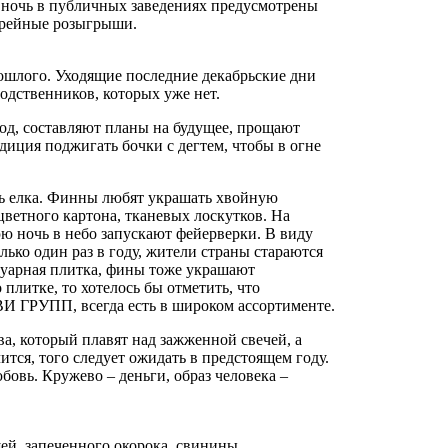
у ночь в публичных заведениях предусмотрены
ерейные розыгрыши.
ошлого. Уходящие последние декабрьские дни
одственников, которых уже нет.
од, составляют планы на будущее, прощают
диция поджигать бочки с дегтем, чтобы в огне
ть елка. Финны любят украшать хвойную
ветного картона, тканевых лоскутков. На
ю ночь в небо запускают фейерверки. В виду
лько один раз в году, жители страны стараются
отуарная плитка, фины тоже украшают
литке, то хотелось бы отметить, что
ВИ ГРУПП, всегда есть в широком ассортименте.
а, который плавят над зажженной свечей, а
ится, того следует ожидать в предстоящем году.
бовь. Кружево – деньги, образ человека –
ей, запеченного окорока, свинины,