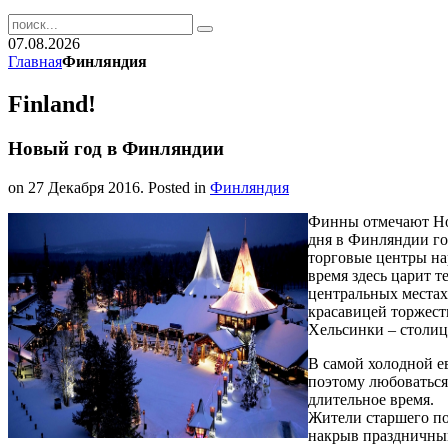
07.08.2026
Главная
Финляндия
Finland!
Новый год в Финляндии
on
27 Декабря 2016
. Posted in
Финляндия
Финны отмечают Нов
дня в Финляндии го
торговые центры на
время здесь царит т
центральных местах
красавицей торжест
Хельсинки – столи
В самой холодной е
поэтому любоватьс
длительное время.
Жители старшего по
накрыв праздничны