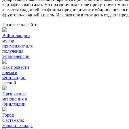
картофельный салат. На праздничном столе присутствует много
касается сладостей, то финны предпочитают имбирное печенье
фруктово-ягодный кисель. Из алкоголя в этот день отдают пре
Похожее на сайте:
В Финляндии
мусор
применяют для
получения
теплоэнергии
Как провести
время в
Финляндии
весной
Прекрасные
мгновения в
Финляндии
Город
Састамала:
колорит Запада