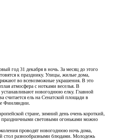
ый год 31 декабря в ночь. За месяц до этого
товятся к празднику. Улицы, жилые дома,
ряжают во всевозможные украшения. В это
еплая атмосфера с нотками веселья. В
 устанавливают новогоднюю елку. Главной
ва считается ель на Сенатской площади в
це Финляндии.
вропейской стране, зимний день очень короткий,
я праздничными световыми огоньками можно
коления проводят новогоднюю ночь дома,
й стол разнообразными блюдами. Молодежь