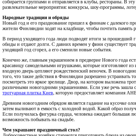
собирается группами и отправляется в клубы, рестораны. В эт
развлекательные мероприятия: конкурсы, шоу-программы, лот
Народные традиции и обряды
Новый год и его празднование пришел к финнам с далекого пр
жители Финляндии ходят на кладбище, чтобы почтить память р
В период уходящего года люди подводят итоги за прошедший г
обиды и отдают долги. С давних времен у финн существует тра
уходящий год сгорел, а его сменили новые события.
Конечно же, главным украшением в предверие Нового года ес
красавицу самодельными игрушками, которые изготовляют из ц
входную дверь цепляют рождественский веночек. В новогодню
того, что такие действия в Финляндии разрешено устраивать то
посмотреть это яркое зрелище. Двор, на котором выложена тр
различными новогодними украшениями. Если уже речь зашла о п
тротуарная плитка Киев
, которую предоставляет компания АН
Древним новогодним обрядом является гадание на кусочке олов
затем выливают в емкость с холодной водой. Какой образ получ
Если получилась фигурка сердца, человека ожидает большая лю
возможность побывать на свадьбе.
Чем украшают праздничный стол?
Добросовестные хозяйки стараются приготовить блюда из овощ