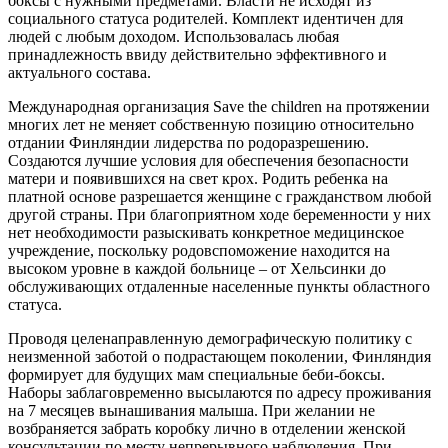
боксы с нужными предметами. Власти не исходят из
социального статуса родителей. Комплект идентичен для
людей с любым доходом. Использовалась любая
принадлежность ввиду действительно эффективного и
актуального состава.
Международная организация Save the children на протяжении
многих лет не меняет собственную позицию относительно
отдании Финляндии лидерства по родоразрешению.
Создаются лучшие условия для обеспечения безопасности
матери и появившихся на свет крох. Родить ребенка на
платной основе разрешается женщине с гражданством любой
другой страны. При благоприятном ходе беременности у них
нет необходимости разыскивать конкретное медицинское
учреждение, поскольку родовспоможение находится на
высоком уровне в каждой больнице – от Хельсинки до
обслуживающих отдаленные населенные пункты областного
статуса.
Проводя целенаправленную демографическую политику с
неизменной заботой о подрастающем поколении, Финляндия
формирует для будущих мам специальные беби-боксы.
Наборы заблаговременно высылаются по адресу проживания
на 7 месяцев вынашивания малыша. При желании не
возбраняется забрать коробку лично в отделении женской
консультации по месту непрерывного наблюдения. При