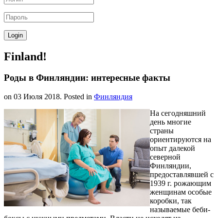
Finland!
Роды в Финляндии: интересные факты
on
03 Июля 2018
. Posted in
Финляндия
На сегодняшний
день многие
страны
ориентируются на
опыт далекой
северной
Финляндии,
предоставлявшей с
1939 г. рожающим
женщинам особые
коробки, так
называемые беби-