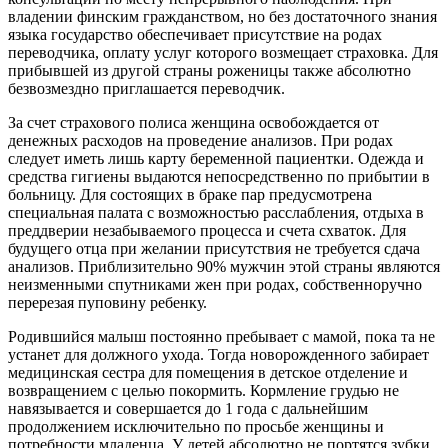
владении финским гражданством, но без достаточного знания
языка государство обеспечивает присутствие на родах
переводчика, оплату услуг которого возмещает страховка. Для
прибывшей из другой страны роженицы также абсолютно
безвозмездно приглашается переводчик.
За счет страхового полиса женщина освобождается от
денежных расходов на проведение анализов. При родах
следует иметь лишь карту беременной пациентки. Одежда и
средства гигиены выдаются непосредственно по прибытии в
больницу. Для состоящих в браке пар предусмотрена
специальная палата с возможностью расслабления, отдыха в
преддверии незабываемого процесса и счета схваток. Для
будущего отца при желании присутствия не требуется сдача
анализов. Приблизительно 90% мужчин этой страны являются
неизменными спутниками жен при родах, собственноручно
перерезая пуповину ребенку.
Родившийся малыш постоянно пребывает с мамой, пока та не
устанет для должного ухода. Тогда новорожденного забирает
медицинская сестра для помещения в детское отделение и
возвращением с целью покормить. Кормление грудью не
навязывается и совершается до 1 года с дальнейшим
продолжением исключительно по просьбе женщины и
потребности младенца. У детей абсолютно не портятся зубки.