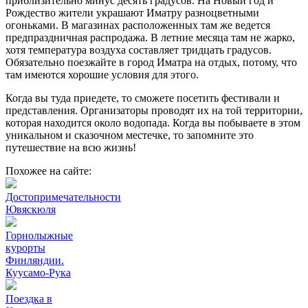
приблизительно минус десять градусов. На Новый год и
Рождество жители украшают Иматру разноцветными
огоньками. В магазинах расположенных там же ведется
предпраздничная распродажа. В летние месяца там не жарко,
хотя температура воздуха составляет тридцать градусов.
Обязательно поезжайте в город Иматра на отдых, потому, что
там имеются хорошие условия для этого.
Когда вы туда приедете, то сможете посетить фестивали и
представления. Организаторы проводят их на той территории,
которая находится около водопада. Когда вы побываете в этом
уникальном и сказочном местечке, то запомните это
путешествие на всю жизнь!
Похожее на сайте:
Достопримечательности
Ювяскюля
Горнолыжные
курорты
Финляндии.
Куусамо-Рука
Поездка в