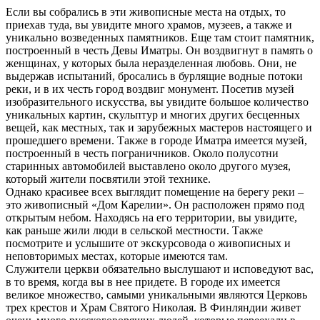
Если вы собрались в эти живописные места на отдых, то
приехав туда, вы увидите много храмов, музеев, а также и
уникально возведенных памятников. Еще там стоит памятник,
построенный в честь Девы Иматры. Он воздвигнут в память о
женщинах, у которых была неразделенная любовь. Они, не
выдержав испытаний, бросались в бурлящие водные потоки
реки, и в их честь город воздвиг монумент. Посетив музей
изобразительного искусства, вы увидите большое количество
уникальных картин, скульптур и многих других бесценных
вещей, как местных, так и зарубежных мастеров настоящего и
прошедшего времени. Также в городе Иматра имеется музей,
построенный в честь пограничников. Около полусотни
старинных автомобилей выставлено около другого музея,
который жители посвятили этой технике.
Однако красивее всех выглядит помещение на берегу реки –
это живописный «Дом Карелии». Он расположен прямо под
открытым небом. Находясь на его территории, вы увидите,
как раньше жили люди в сельской местности. Также
посмотрите и услышите от экскурсовода о живописных и
неповторимых местах, которые имеются там.
Служители церкви обязательно выслушают и исповедуют вас,
в то время, когда вы в нее придете. В городе их имеется
великое множество, самыми уникальными являются Церковь
трех крестов и Храм Святого Николая. В Финляндии живет