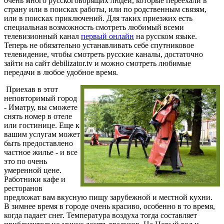
очень много русскоговорящих людей, которые переехали в
страну или в поисках работы, или по родственным связям,
или в поисках приключений. Для таких приезжих есть
специальная возможность смотреть любимый всеми
телевизионный канал
первый онлайн
на русском языке.
Теперь не обязательно устанавливать себе спутниковое
телевидение, чтобы смотреть русские каналы, достаточно
зайти на сайт debilizator.tv и можно смотреть любимые
передачи в любое удобное время.
Приехав в этот
неповторимый город
- Иматру, вы сможете
снять номер в отеле
или гостинице. Еще к
вашим услугам может
быть предоставлено
частное жилье - и все
это по очень
умеренной цене.
Работники кафе и
ресторанов
предложат вам вкусную пищу зарубежной и местной кухни.
В зимнее время в городе очень красиво, особенно в то время,
когда падает снег. Температура воздуха тогда составляет