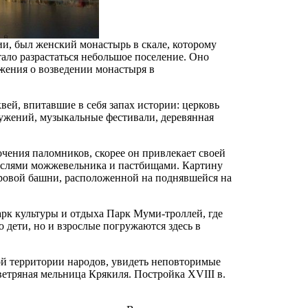
и, был женский монастырь в скале, которому
стало разрастаться небольшое поселение. Оно
жения о возведении монастыря в
вей, впитавшие в себя запах истории: церковь
лужений, музыкальные фестивали, деревянная
очения паломников, скорее он привлекает своей
ослями можжевельника и пастбищами. Картину
тровой башни, расположенной на поднявшейся на
арк культуры и отдыха Парк Муми-троллей, где
 дети, но и взрослые погружаются здесь в
ой территории народов, увидеть неповторимые
етряная мельница Крякиля. Постройка XVIII в.