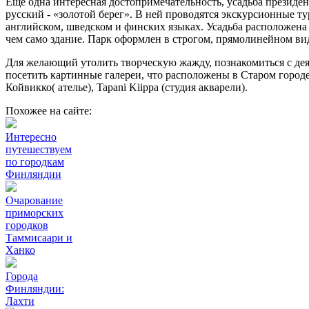
Еще одна интересная достопримечательность, усадьба президент
русский - «золотой берег». В ней проводятся экскурсионные ту
английском, шведском и финских языках. Усадьба расположена 
чем само здание. Парк оформлен в строгом, прямолинейном ви
Для желающий утолить творческую жажду, познакомиться с дея
посетить картинные галереи, что расположены в Старом городе: K
Койвикко( ателье), Tapani Kiippa (студия акварели).
Похожее на сайте:
Интересно
путешествуем
по городкам
Финляндии
Очарование
приморских
городков
Таммисаари и
Ханко
Города
Финляндии:
Лахти