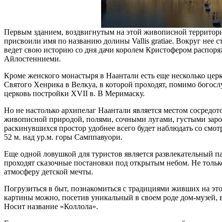
Первым зданием, воздвигнутым на этой живописной территори
присвоили имя по названию долины Vallis gratiae. Вокруг нее 
ведет свою историю со дня дачи королем Кристофером распоря
Айлостенниеми.
Кроме женского монастыря в Наантали есть еще несколько церк
Святого Хенрика в Велкуа, в которой проходят, помимо богос
церковь постройки XVII в. В Меримаску.
Но не настолько архипелаг Наантали является местом сосредот
живописной природой, полями, сочными лугами, густыми зар
раскинувшихся простор удобнее всего будет наблюдать со смо
52 м. над ур.м. горы Самппавуори.
Еще одной ловушкой для туристов является развлекательный п
проходят сказочные постановки под открытым небом. Не только
атмосферу детской мечты.
Погрузиться в быт, познакомиться с традициями живших на эт
картины можно, посетив уникальный в своем роде дом-музей, в
Носит название «Коллола».