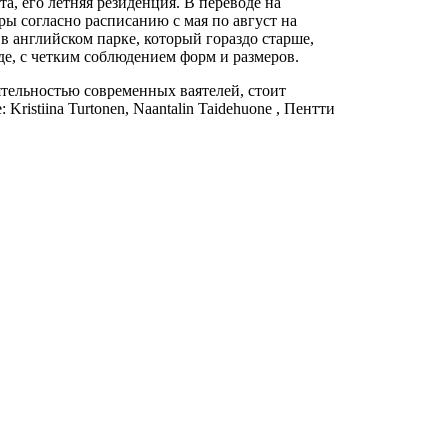
а, его летняя резиденция. В переводе на
ры согласно расписанию с мая по август на
в английском парке, который гораздо старше,
де, с четким соблюдением форм и размеров.
тельностью современных ваятелей, стоит
ristiina Turtonen, Naantalin Taidehuone , Пентти