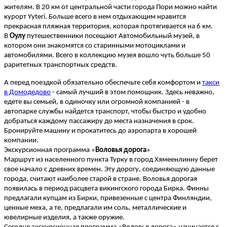
жителям. В 20 км от центральной части города Пори можно найти
курорт Yyteri. Больше всего в нем отдыхающим нравится
прекрасная пляжная территория, которая протягивается на 6 км.
В
Оулу
путешественники посещают Автомобильный музей, в
котором они знакомятся со старинными мотоциклами и
автомобилями. Всего в коллекцию музея вошло чуть больше 50
раритетных транспортных средств.
А перед поездкой обязательно обеспечьте себя комфортом и
такси
в Домодедово
- самый лучший в этом помощник. Здесь неважно,
едете вы семьей, в одиночку или огромной компанией - в
автопарке службы найдется транспорт, чтобы быстро и удобно
добраться каждому пассажиру до места назначения в срок.
Бронируйте машину и прокатитесь до аэропарта в хорошей
компании.
Экскурсионная программа «
Воловья дорога
»
Маршрут из населенного пункта Турку в город Хямеенлинну берет
свое начало с древних времен. Эту дорогу, соединяющую данные
города, считают наиболее старой в стране. Воловья дорогая
появилась в период расцвета викингского города Бирка. Финны
предлагали купцам из Бирки, привезенные с центра Финляндии,
ценные меха, а те, предлагали им соль, металлические и
ювелирные изделия, а также оружие.