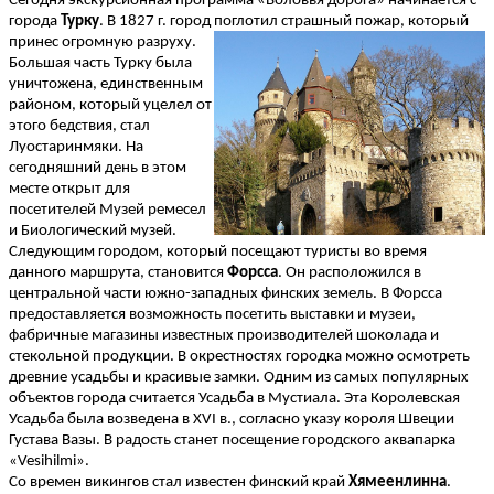
Сегодня экскурсионная программа «Воловья дорога» начинается с
города
Турку
. В 1827 г. город поглотил страшный пожар, который
принес огромную разруху.
Большая часть Турку была
уничтожена, единственным
районом, который уцелел от
этого бедствия, стал
Луостаринмяки. На
сегодняшний день в этом
месте открыт для
посетителей Музей ремесел
и Биологический музей.
Следующим городом, который посещают туристы во время
данного маршрута, становится
Форсса
. Он расположился в
центральной части южно-западных финских земель. В Форсса
предоставляется возможность посетить выставки и музеи,
фабричные магазины известных производителей шоколада и
стекольной продукции. В окрестностях городка можно осмотреть
древние усадьбы и красивые замки. Одним из самых популярных
объектов города считается Усадьба в Мустиала. Эта Королевская
Усадьба была возведена в XVI в., согласно указу короля Швеции
Густава Вазы. В радость станет посещение городского аквапарка
«Vesihilmi».
Со времен викингов стал известен финский край
Хямеенлинна
.