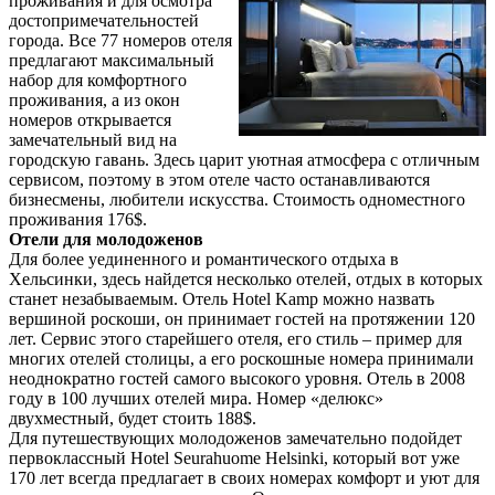
проживания и для осмотра
достопримечательностей
города. Все 77 номеров отеля
предлагают максимальный
набор для комфортного
проживания, а из окон
номеров открывается
замечательный вид на
городскую гавань. Здесь царит уютная атмосфера с отличным
сервисом, поэтому в этом отеле часто останавливаются
бизнесмены, любители искусства. Стоимость одноместного
проживания 176$.
Отели для молодоженов
Для более уединенного и романтического отдыха в
Хельсинки, здесь найдется несколько отелей, отдых в которых
станет незабываемым. Отель Hotel Kamp можно назвать
вершиной роскоши, он принимает гостей на протяжении 120
лет. Сервис этого старейшего отеля, его стиль – пример для
многих отелей столицы, а его роскошные номера принимали
неоднократно гостей самого высокого уровня. Отель в 2008
году в 100 лучших отелей мира. Номер «делюкс»
двухместный, будет стоить 188$.
Для путешествующих молодоженов замечательно подойдет
первоклассный Hotel Seurahuome Helsinki, который вот уже
170 лет всегда предлагает в своих номерах комфорт и уют для