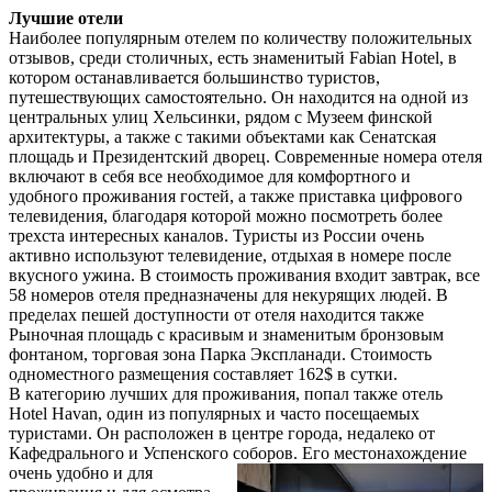
Лучшие отели
Наиболее популярным отелем по количеству положительных
отзывов, среди столичных, есть знаменитый Fabian Hotel, в
котором останавливается большинство туристов,
путешествующих самостоятельно. Он находится на одной из
центральных улиц Хельсинки, рядом с Музеем финской
архитектуры, а также с такими объектами как Сенатская
площадь и Президентский дворец. Современные номера отеля
включают в себя все необходимое для комфортного и
удобного проживания гостей, а также приставка цифрового
телевидения, благодаря которой можно посмотреть более
трехста интересных каналов. Туристы из России очень
активно используют телевидение, отдыхая в номере после
вкусного ужина. В стоимость проживания входит завтрак, все
58 номеров отеля предназначены для некурящих людей. В
пределах пешей доступности от отеля находится также
Рыночная площадь с красивым и знаменитым бронзовым
фонтаном, торговая зона Парка Экспланади. Стоимость
одноместного размещения составляет 162$ в сутки.
В категорию лучших для проживания, попал также отель
Hotel Havan, один из популярных и часто посещаемых
туристами. Он расположен в центре города, недалеко от
Кафедрального и Успенского соборов.
Его местонахождение
очень удобно и для