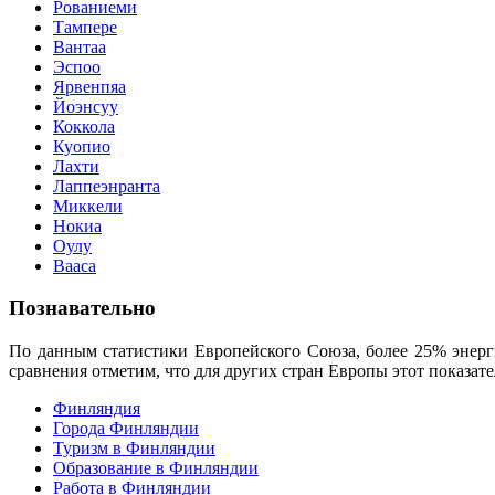
Рованиеми
Тампере
Вантаа
Эспоо
Ярвенпяа
Йоэнсуу
Коккола
Куопио
Лахти
Лаппеэнранта
Миккели
Нокиа
Оулу
Вааса
Познавательно
По данным статистики Европейского Союза, более 25% энерг
сравнения отметим, что для других стран Европы этот показател
Финляндия
Города Финляндии
Туризм в Финляндии
Образование в Финляндии
Работа в Финляндии