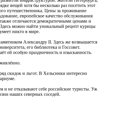
развитой инфраструктурой. Жители Петербурга,
дке вещей хотя бы несколько раз посетить этот
ого путешественника. Цены за проживание
удование, европейское качество обслуживания
 также отличаются демократичными ценами и
. Здесь можно найти уникальный рецепт курицы
умеет никто в мире.
амятником Александру II. Здесь же возвышается
иверситета, его библиотека и Госсовет.
аёт ей особую праздничность и изысканность.
оживлённо.
ряд скидок и льгот. В Хельсинки интересно
нариуме.
м и не отказывают себе российские туристы. Уж
изни наших северных соседей.